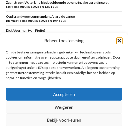
Zaanstreek-Waterland biedt voldoende opvang inzake spreidingwet
Mark op 5 augustus 2026 om 12:31 uur.
Oud brandweercommandant Allard de Lange
Brammetje op 5 augustus 2026 om 10:46 uur.
Dick Veerman (van Pietje)
Brammetje op 5 augustus 2026 om 10:43 uur.
Beheer toestemming
Volendam zoekt oppassers voor jonge kinderen tijdens kermis
Kleine Kees op 4 augustus 2026 om 18:44 uur.
Om de beste ervaringen te bieden, gebruiken wij technologieën zoals
cookies om informatie over je apparaat op te slaan en/of te raadplegen. Door
in te stemmen met deze technologieën kunnen wij gegevens zoals
Zoeken op deze site
surfgedrag of unieke ID's op deze site verwerken. Als je geen toestemming
geeft of uw toestemming intrekt, kan dit een nadelige invloed hebben op
bepaalde functies en mogelijkheden.
Accepteren
Weigeren
Bekijk voorkeuren
Geniet nooit met mate!