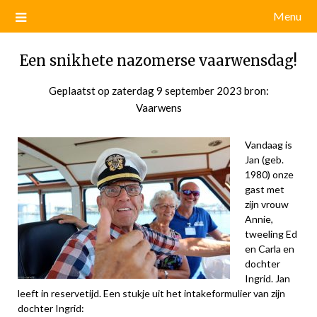
Menu
Een snikhete nazomerse vaarwensdag!
Geplaatst op
zaterdag 9 september 2023
door
bron:
Vaarwens
admin
Vandaag is
Jan (geb.
1980) onze
gast met
zijn vrouw
Annie,
tweeling Ed
en Carla en
dochter
Ingrid. Jan
leeft in reservetijd. Een stukje uit het intakeformulier van zijn
dochter Ingrid: