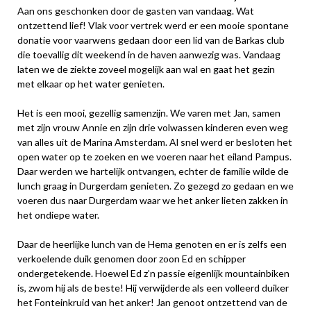
Aan ons geschonken door de gasten van vandaag. Wat
ontzettend lief! Vlak voor vertrek werd er een mooie spontane
donatie voor vaarwens gedaan door een lid van de Barkas club
die toevallig dit weekend in de haven aanwezig was. Vandaag
laten we de ziekte zoveel mogelijk aan wal en gaat het gezin
met elkaar op het water genieten.
Het is een mooi, gezellig samenzijn. We varen met Jan, samen
met zijn vrouw Annie en zijn drie volwassen kinderen even weg
van alles uit de Marina Amsterdam. Al snel werd er besloten het
open water op te zoeken en we voeren naar het eiland Pampus.
Daar werden we hartelijk ontvangen, echter de familie wilde de
lunch graag in Durgerdam genieten. Zo gezegd zo gedaan en we
voeren dus naar Durgerdam waar we het anker lieten zakken in
het ondiepe water.
Daar de heerlijke lunch van de Hema genoten en er is zelfs een
verkoelende duik genomen door zoon Ed en schipper
ondergetekende. Hoewel Ed z’n passie eigenlijk mountainbiken
is, zwom hij als de beste! Hij verwijderde als een volleerd duiker
het Fonteinkruid van het anker! Jan genoot ontzettend van de