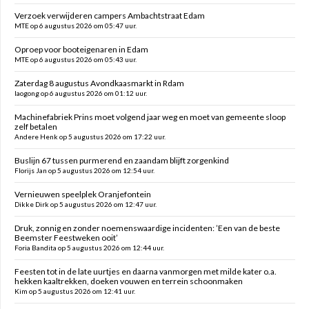
Verzoek verwijderen campers Ambachtstraat Edam
MTE op 6 augustus 2026 om 05:47 uur.
Oproep voor booteigenaren in Edam
MTE op 6 augustus 2026 om 05:43 uur.
Zaterdag 8 augustus Avondkaasmarkt in Rdam
laogong op 6 augustus 2026 om 01:12 uur.
Machinefabriek Prins moet volgend jaar weg en moet van gemeente sloop
zelf betalen
Andere Henk op 5 augustus 2026 om 17:22 uur.
Buslijn 67 tussen purmerend en zaandam blijft zorgenkind
Florijs Jan op 5 augustus 2026 om 12:54 uur.
Vernieuwen speelplek Oranjefontein
Dikke Dirk op 5 augustus 2026 om 12:47 uur.
Druk, zonnig en zonder noemenswaardige incidenten: ’Een van de beste
Beemster Feestweken ooit’
Foria Bandita op 5 augustus 2026 om 12:44 uur.
Feesten tot in de late uurtjes en daarna vanmorgen met milde kater o.a.
hekken kaaltrekken, doeken vouwen en terrein schoonmaken
Kim op 5 augustus 2026 om 12:41 uur.