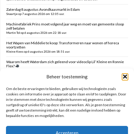
Zaterdag 8 augustus Avondkaasmarkt in Edam
Snaartje op 7 augustus 2026 om 12:05 uur.
Machinefabriek Prins moet volgend jaar weg en moet van gemeente sloop
zelf betalen
Martin Tol op 6 augustus 2026 om 22:18 uur.
Het Wapen van Middelie te koop: Transformeren naar wonen of horeca
voortzetten
Kleine Kees op 6 augustus 2026 om 18:51 uur.
Waarom heeft Waterdam zich geleend voor videoclip Lil’ Kleine en Ronnie
Flex?
Snaartje op 6 augustus 2026 om 16:00 uur.
Beheer toestemming
Verzoek verwijderen campers Ambachtstraat Edam
MTE op 6 augustus 2026 om 05:47 uur.
Om de beste ervaringen te bieden, gebruiken wij technologieën zoals
cookies om informatie over je apparaat op te slaan en/of te raadplegen. Door
in te stemmen met deze technologieën kunnen wij gegevens zoals
Zoeken op deze site
surfgedrag of unieke ID's op deze site verwerken. Als je geen toestemming
geeft of uw toestemming intrekt, kan dit een nadelige invloed hebben op
bepaalde functies en mogelijkheden.
Accepteren