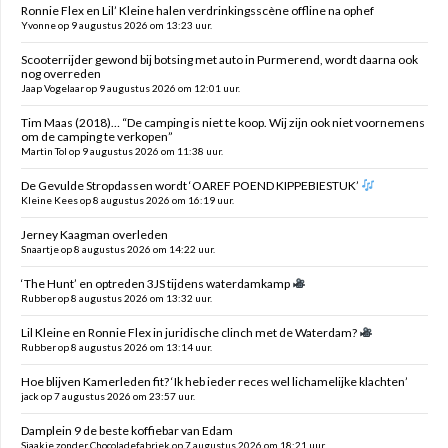
Ronnie Flex en Lil’ Kleine halen verdrinkingsscène offline na ophef
Yvonne op 9 augustus 2026 om 13:23 uur.
Scooterrijder gewond bij botsing met auto in Purmerend, wordt daarna ook
nog overreden
Jaap Vogelaar op 9 augustus 2026 om 12:01 uur.
Tim Maas (2018)… “De camping is niet te koop. Wij zijn ook niet voornemens
om de camping te verkopen”
Martin Tol op 9 augustus 2026 om 11:38 uur.
De Gevulde Stropdassen wordt ‘OAREF POEND KIPPEBIESTUK’
Kleine Kees op 8 augustus 2026 om 16:19 uur.
Jerney Kaagman overleden
Snaartje op 8 augustus 2026 om 14:22 uur.
‘The Hunt’ en optreden 3JS tijdens waterdamkamp
Rubber op 8 augustus 2026 om 13:32 uur.
Lil Kleine en Ronnie Flex in juridische clinch met de Waterdam?
Rubber op 8 augustus 2026 om 13:14 uur.
Hoe blijven Kamerleden fit? ‘Ik heb ieder reces wel lichamelijke klachten’
jack op 7 augustus 2026 om 23:57 uur.
Damplein 9 de beste koffiebar van Edam
Sjaakie zonder Chocoladefabriek op 7 augustus 2026 om 18:21 uur.