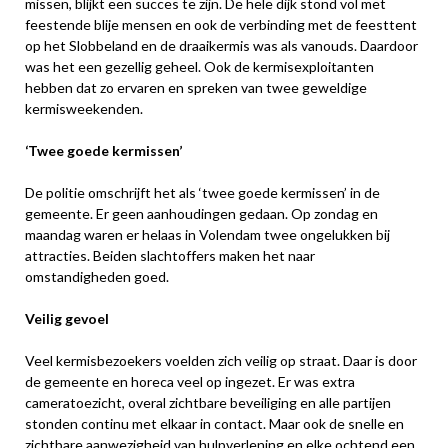
missen, blijkt een succes te zijn. De hele dijk stond vol met
feestende blije mensen en ook de verbinding met de feesttent
op het Slobbeland en de draaikermis was als vanouds. Daardoor
was het een gezellig geheel. Ook de kermisexploitanten
hebben dat zo ervaren en spreken van twee geweldige
kermisweekenden.
‘Twee goede kermissen’
De politie omschrijft het als ‘twee goede kermissen’ in de
gemeente. Er geen aanhoudingen gedaan. Op zondag en
maandag waren er helaas in Volendam twee ongelukken bij
attracties. Beiden slachtoffers maken het naar
omstandigheden goed.
Veilig gevoel
Veel kermisbezoekers voelden zich veilig op straat. Daar is door
de gemeente en horeca veel op ingezet. Er was extra
cameratoezicht, overal zichtbare beveiliging en alle partijen
stonden continu met elkaar in contact. Maar ook de snelle en
zichtbare aanwezigheid van hulpverlening en elke ochtend een