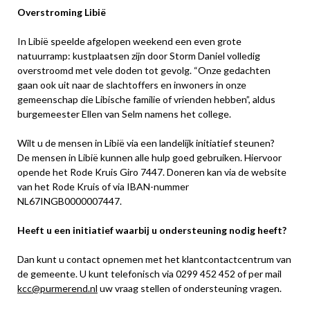
Overstroming Libië
In Libië speelde afgelopen weekend een even grote
natuurramp: kustplaatsen zijn door Storm Daniel volledig
overstroomd met vele doden tot gevolg. “Onze gedachten
gaan ook uit naar de slachtoffers en inwoners in onze
gemeenschap die Libische familie of vrienden hebben”, aldus
burgemeester Ellen van Selm namens het college.
Wilt u de mensen in Libië via een landelijk initiatief steunen?
De mensen in Libië kunnen alle hulp goed gebruiken. Hiervoor
opende het Rode Kruis Giro 7447. Doneren kan via de website
van het Rode Kruis of via IBAN-nummer
NL67INGB0000007447.
Heeft u een initiatief waarbij u ondersteuning nodig heeft?
Dan kunt u contact opnemen met het klantcontactcentrum van
de gemeente. U kunt telefonisch via 0299 452 452 of per mail
kcc@purmerend.nl
uw vraag stellen of ondersteuning vragen.