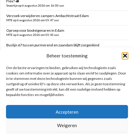
Flex?
Snaartje op 6 augustus 2026 om 16:00 uur.
Verzoek verwijderen campers Ambachtstraat Edam
MTE op 6 augustus 2026 om 05:47 uur.
Oproep voor booteigenaren in Edam
MTE op 6 augustus 2026 om 05:43 uur.
Buslijn 67 tussen purmerend en zaandam blijft zorgenkind
Florijs Jan op 5 augustus 2026 om 12:54 uur.
Beheer toestemming
Vernieuwen speelplek Oranjefontein
Dikke Dirk op 5 augustus 2026 om 12:47 uur.
Om de beste ervaringen te bieden, gebruiken wij technologieën zoals
cookies om informatie over je apparaat op te slaan en/of te raadplegen. Door
in te stemmen met deze technologieën kunnen wij gegevens zoals
Zoeken op deze site
surfgedrag of unieke ID's op deze site verwerken. Als je geen toestemming
geeft of uw toestemming intrekt, kan dit een nadelige invloed hebben op
bepaalde functies en mogelijkheden.
Accepteren
Weigeren