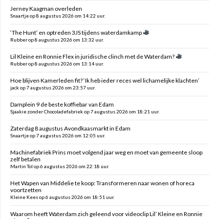
Jerney Kaagman overleden
Snaartje op 8 augustus 2026 om 14:22 uur.
‘The Hunt’ en optreden 3JS tijdens waterdamkamp
Rubber op 8 augustus 2026 om 13:32 uur.
Lil Kleine en Ronnie Flex in juridische clinch met de Waterdam?
Rubber op 8 augustus 2026 om 13:14 uur.
Hoe blijven Kamerleden fit? ‘Ik heb ieder reces wel lichamelijke klachten’
jack op 7 augustus 2026 om 23:57 uur.
Damplein 9 de beste koffiebar van Edam
Sjaakie zonder Chocoladefabriek op 7 augustus 2026 om 18:21 uur.
Zaterdag 8 augustus Avondkaasmarkt in Edam
Snaartje op 7 augustus 2026 om 12:05 uur.
Machinefabriek Prins moet volgend jaar weg en moet van gemeente sloop
zelf betalen
Martin Tol op 6 augustus 2026 om 22:18 uur.
Het Wapen van Middelie te koop: Transformeren naar wonen of horeca
voortzetten
Kleine Kees op 6 augustus 2026 om 18:51 uur.
Waarom heeft Waterdam zich geleend voor videoclip Lil’ Kleine en Ronnie