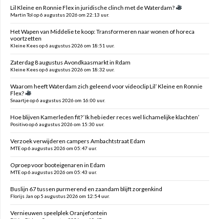
Lil Kleine en Ronnie Flex in juridische clinch met de Waterdam?
Martin Tol op 6 augustus 2026 om 22:13 uur.
Het Wapen van Middelie te koop: Transformeren naar wonen of horeca
voortzetten
Kleine Kees op 6 augustus 2026 om 18:51 uur.
Zaterdag 8 augustus Avondkaasmarkt in Rdam
Kleine Kees op 6 augustus 2026 om 18:32 uur.
Waarom heeft Waterdam zich geleend voor videoclip Lil’ Kleine en Ronnie
Flex?
Snaartje op 6 augustus 2026 om 16:00 uur.
Hoe blijven Kamerleden fit? ‘Ik heb ieder reces wel lichamelijke klachten’
Positivo op 6 augustus 2026 om 15:30 uur.
Verzoek verwijderen campers Ambachtstraat Edam
MTE op 6 augustus 2026 om 05:47 uur.
Oproep voor booteigenaren in Edam
MTE op 6 augustus 2026 om 05:43 uur.
Buslijn 67 tussen purmerend en zaandam blijft zorgenkind
Florijs Jan op 5 augustus 2026 om 12:54 uur.
Vernieuwen speelplek Oranjefontein