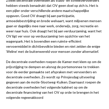
Zowel decentrale overheden als stads- en streekvervoerders
hebben steeds benadrukt dat OV geen doel op zich is. Het is
een pijler onder verschillende andere maatschappelijke
opgaven. Goed OV draagt bij aan participatie,
armoedebestrijding en brede welvaart, want miljoenen mensen
gaan er dagelijks mee naar werk, onderwijs, zorg, recreatie en
weer naar huis. Ook draagt het bij aan verduurzaming, want het
OV ligt ver voor op verduurzaming ten opzichte van het
wagenpark. Het is bovendien een ruimte-efficiënt
vervoermiddel in dichtbevolkte bieden en niet zelden de enige
‘lifeline’ met de buitenwereld voor mensen zonder alternatief.
De decentrale overheden roepen de Kamer met klem op om de
prijsstijging te dempen en alsnog de portemonnee te trekken
voor de eerder gemaakte set afspraken met vervoerders en
decentrale overheden. Zo wordt op Prinsjesdag uitvoering
gegeven aan de motie-Slootweg-Kuiken. Daarnaast roepen de
decentrale overheden het volgende kabinet op om de
decentrale financiering van het OV op orde te brengen in het
volgende regeerakkoord