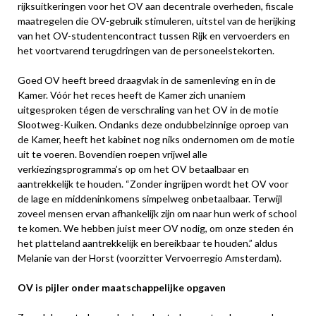
rijksuitkeringen voor het OV aan decentrale overheden, fiscale
maatregelen die OV-gebruik stimuleren, uitstel van de herijking
van het OV-studentencontract tussen Rijk en vervoerders en
het voortvarend terugdringen van de personeelstekorten.
Goed OV heeft breed draagvlak in de samenleving en in de
Kamer. Vóór het reces heeft de Kamer zich unaniem
uitgesproken tégen de verschraling van het OV in de motie
Slootweg-Kuiken. Ondanks deze ondubbelzinnige oproep van
de Kamer, heeft het kabinet nog niks ondernomen om de motie
uit te voeren. Bovendien roepen vrijwel alle
verkiezingsprogramma’s op om het OV betaalbaar en
aantrekkelijk te houden. “Zonder ingrijpen wordt het OV voor
de lage en middeninkomens simpelweg onbetaalbaar. Terwijl
zoveel mensen ervan afhankelijk zijn om naar hun werk of school
te komen. We hebben juist meer OV nodig, om onze steden én
het platteland aantrekkelijk en bereikbaar te houden.” aldus
Melanie van der Horst (voorzitter Vervoerregio Amsterdam).
OV is pijler onder maatschappelijke opgaven