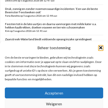
Dikke Dirk op 5 augustus 2026 om 12:47 uur.
Druk, zonnig en zonder noemenswaardige incidenten: ’Een van de beste
Beemster Feestweken ooit’
Foria Bandita op 5 augustus 2026 om 12:44 uur.
Feesten tot in de late uurtjes en daarna vanmorgen met milde kater o.a.
hekken kaaltrekken, doeken vouwen en terrein schoonmaken
Kim op 5 augustus 2026 om 12:41 uur.
Zaanstreek-Waterland biedt voldoende opvang inzake spreidingwet
Mark op 5 augustus 2026 om 12:31 uur.
Beheer toestemming
Oud brandweercommandant Allard de Lange
Brammetje op 5 augustus 2026 om 10:46 uur.
Om de beste ervaringen te bieden, gebruiken wij technologieën zoals
cookies om informatie over je apparaat op te slaan en/of te raadplegen. Door
in te stemmen met deze technologieën kunnen wij gegevens zoals
Zoeken op deze site
surfgedrag of unieke ID's op deze site verwerken. Als je geen toestemming
geeft of uw toestemming intrekt, kan dit een nadelige invloed hebben op
bepaalde functies en mogelijkheden.
Accepteren
Weigeren