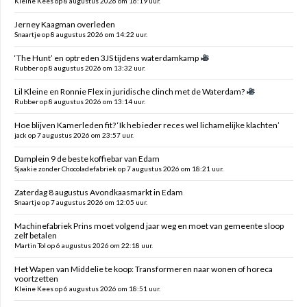
Kleine Kees op 8 augustus 2026 om 16:19 uur.
Jerney Kaagman overleden
Snaartje op 8 augustus 2026 om 14:22 uur.
‘The Hunt’ en optreden 3JS tijdens waterdamkamp
Rubber op 8 augustus 2026 om 13:32 uur.
Lil Kleine en Ronnie Flex in juridische clinch met de Waterdam?
Rubber op 8 augustus 2026 om 13:14 uur.
Hoe blijven Kamerleden fit? ‘Ik heb ieder reces wel lichamelijke klachten’
jack op 7 augustus 2026 om 23:57 uur.
Damplein 9 de beste koffiebar van Edam
Sjaakie zonder Chocoladefabriek op 7 augustus 2026 om 18:21 uur.
Zaterdag 8 augustus Avondkaasmarkt in Edam
Snaartje op 7 augustus 2026 om 12:05 uur.
Machinefabriek Prins moet volgend jaar weg en moet van gemeente sloop
zelf betalen
Martin Tol op 6 augustus 2026 om 22:18 uur.
Het Wapen van Middelie te koop: Transformeren naar wonen of horeca
voortzetten
Kleine Kees op 6 augustus 2026 om 18:51 uur.