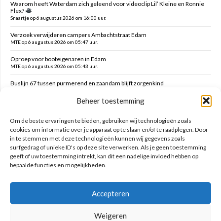
Waarom heeft Waterdam zich geleend voor videoclip Lil’ Kleine en Ronnie
Flex?
Snaartje op 6 augustus 2026 om 16:00 uur.
Verzoek verwijderen campers Ambachtstraat Edam
MTE op 6 augustus 2026 om 05:47 uur.
Oproep voor booteigenaren in Edam
MTE op 6 augustus 2026 om 05:43 uur.
Buslijn 67 tussen purmerend en zaandam blijft zorgenkind
Florijs Jan op 5 augustus 2026 om 12:54 uur.
Beheer toestemming
Vernieuwen speelplek Oranjefontein
Dikke Dirk op 5 augustus 2026 om 12:47 uur.
Om de beste ervaringen te bieden, gebruiken wij technologieën zoals
cookies om informatie over je apparaat op te slaan en/of te raadplegen. Door
in te stemmen met deze technologieën kunnen wij gegevens zoals
Zoeken op deze site
surfgedrag of unieke ID's op deze site verwerken. Als je geen toestemming
geeft of uw toestemming intrekt, kan dit een nadelige invloed hebben op
bepaalde functies en mogelijkheden.
Accepteren
Weigeren