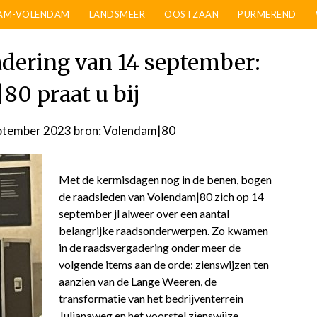
AM-VOLENDAM
LANDSMEER
OOSTZAAN
PURMEREND
adering van 14 september:
80 praat u bij
eptember 2023
door
bron: Volendam|80
admin
Met de kermisdagen nog in de benen, bogen
de raadsleden van Volendam|80 zich op 14
september jl alweer over een aantal
belangrijke raadsonderwerpen. Zo kwamen
in de raadsvergadering onder meer de
volgende items aan de orde: zienswijzen ten
aanzien van de Lange Weeren, de
transformatie van het bedrijventerrein
Julianaweg en het voorstel zienswijze