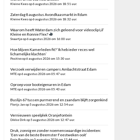
Kleine Kees op 6 augustus 2026 om 18:51 uur.
Zaterdag 8 augustus Avondkaasmarkt in Rdam
Kleine Kees op 6 augustus 2026 om 18:32 uur.
Waarom heeft Waterdam zich geleend voor videoclip Lil’
Kleine en Ronnie Flex?
Snaartje op 6 augustus 2026 om 16:00 uur.
Hoe blijven Kamerleden fit? ‘Ik heb ieder reces wel
lichamelijke klachten’
Positivo op 6 augustus 2026 om 15:30 uur.
Verzoek verwijderen campers Ambachtstraat Edam
MTE op 6 augustus 2026 om 05:47 uur.
Oproep voor booteigenaren in Edam
MTE op 6 augustus 2026 om 05:43 uur.
Buslijn 67 tussen purmerend en zaandam blijft zorgenkind
Florijs Jan op 5 augustus 2026 om 12:54 uur.
Vernieuwen speelplek Oranjefontein
Dikke Dirk op 5 augustus 2026 om 12:47 uur.
Druk, zonnig en zonder noemenswaardige incidenten:
’Een van de beste Beemster Feestweken ooit’
Foria Bandita op 5 augustus 2026 om 12:44 uur.