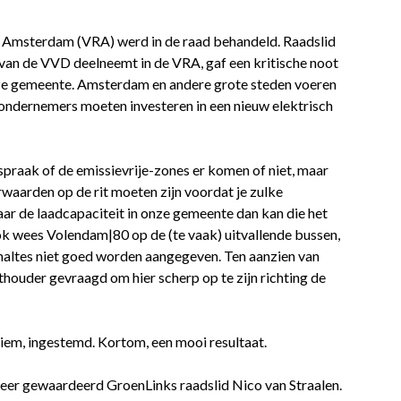
 Amsterdam (VRA) werd in de raad behandeld. Raadslid
 van de VVD deelneemt in de VRA, gaf een kritische noot
nze gemeente. Amsterdam en andere grote steden voeren
 ondernemers moeten investeren in een nieuw elektrisch
raak of de emissievrije-zones er komen of niet, maar
rwaarden op de rit moeten zijn voordat je zulke
aar de laadcapaciteit in onze gemeente dan kan die het
ok wees Volendam|80 op de (te vaak) uitvallende bussen,
 haltes niet goed worden aangegeven. Ten aanzien van
ouder gevraagd om hier scherp op te zijn richting de
naniem, ingestemd. Kortom, een mooi resultaat.
eer gewaardeerd GroenLinks raadslid Nico van Straalen.