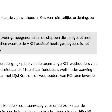
e reactie van wethouder Kes van ruimtelijke ordening, op
itvoerig meegenomen in de stappen die zijn gezet met
gt en waarop de ARO positief heeft gereageerd is het
’’
een dergelijk plan (van de toenmalige RO-wethouders van
d, niet aantrof toen haar functie als wethouder aanving
 jaar met LijstKras die de wethouders van RO toen leverde,
, kon de kredietaanvraag voor onderzoek naar de
ein aan de Julianaweg op brede steun rekenen. Hierbij