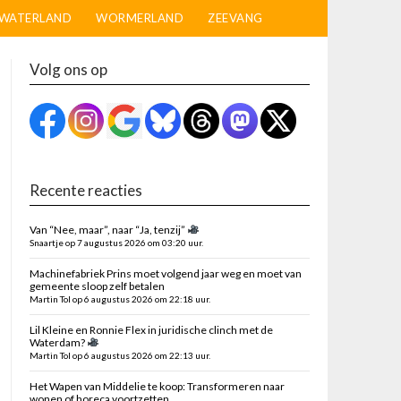
WATERLAND
WORMERLAND
ZEEVANG
Volg ons op
Recente reacties
Van “Nee, maar”, naar “Ja, tenzij”
Snaartje op 7 augustus 2026 om 03:20 uur.
Machinefabriek Prins moet volgend jaar weg en moet van
gemeente sloop zelf betalen
Martin Tol op 6 augustus 2026 om 22:18 uur.
Lil Kleine en Ronnie Flex in juridische clinch met de
Waterdam?
Martin Tol op 6 augustus 2026 om 22:13 uur.
Het Wapen van Middelie te koop: Transformeren naar
wonen of horeca voortzetten