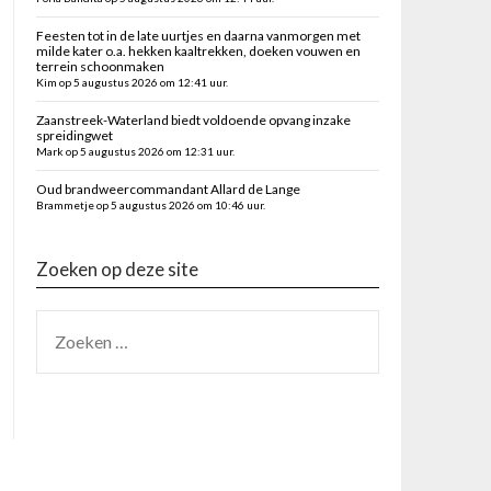
Feesten tot in de late uurtjes en daarna vanmorgen met
milde kater o.a. hekken kaaltrekken, doeken vouwen en
terrein schoonmaken
Kim op 5 augustus 2026 om 12:41 uur.
Zaanstreek-Waterland biedt voldoende opvang inzake
spreidingwet
Mark op 5 augustus 2026 om 12:31 uur.
Oud brandweercommandant Allard de Lange
Brammetje op 5 augustus 2026 om 10:46 uur.
Zoeken op deze site