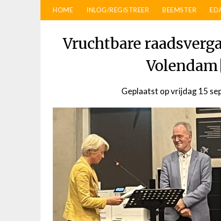
HOME
INLOG/REGISTREER
BEEMSTER
ED
Vruchtbare raadsverg
Volendam|
Geplaatst op
vrijdag 15 s