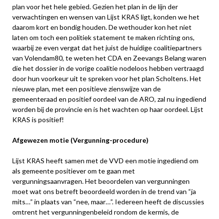
plan voor het hele gebied. Gezien het plan in de lijn der
verwachtingen en wensen van Lijst KRAS ligt, konden we het
daarom kort en bondig houden. De wethouder kon het niet
laten om toch een politiek statement te maken richting ons,
waarbij ze even vergat dat het juist de huidige coalitiepartners
van Volendam80, te weten het CDA en Zeevangs Belang waren
die het dossier in de vorige coalitie nodeloos hebben vertraagd
door hun voorkeur uit te spreken voor het plan Scholtens. Het
nieuwe plan, met een positieve zienswijze van de
gemeenteraad en positief oordeel van de ARO, zal nu ingediend
worden bij de provincie en is het wachten op haar oordeel. Lijst
KRAS is positief!
Afgewezen motie (Vergunning-procedure)
Lijst KRAS heeft samen met de VVD een motie ingediend om
als gemeente positiever om te gaan met
vergunningsaanvragen. Het beoordelen van vergunningen
moet wat ons betreft beoordeeld worden in de trend van “ja
mits…” in plaats van “nee, maar…”. Iedereen heeft de discussies
omtrent het vergunningenbeleid rondom de kermis, de