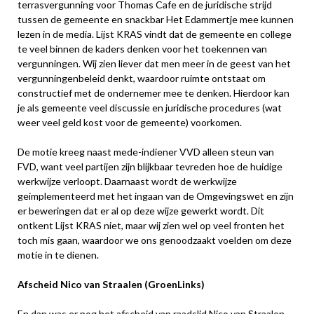
terrasvergunning voor Thomas Cafe en de juridische strijd
tussen de gemeente en snackbar Het Edammertje mee kunnen
lezen in de media. Lijst KRAS vindt dat de gemeente en college
te veel binnen de kaders denken voor het toekennen van
vergunningen. Wij zien liever dat men meer in de geest van het
vergunningenbeleid denkt, waardoor ruimte ontstaat om
constructief met de ondernemer mee te denken. Hierdoor kan
je als gemeente veel discussie en juridische procedures (wat
weer veel geld kost voor de gemeente) voorkomen.
De motie kreeg naast mede-indiener VVD alleen steun van
FVD, want veel partijen zijn blijkbaar tevreden hoe de huidige
werkwijze verloopt. Daarnaast wordt de werkwijze
geimplementeerd met het ingaan van de Omgevingswet en zijn
er beweringen dat er al op deze wijze gewerkt wordt. Dit
ontkent Lijst KRAS niet, maar wij zien wel op veel fronten het
toch mis gaan, waardoor we ons genoodzaakt voelden om deze
motie in te dienen.
Afscheid Nico van Straalen (GroenLinks)
En dan was er nog het afscheid van raadslid Nico van Straalen