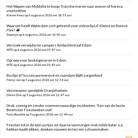
Het Wapen van Middelie te koop: Transformeren naar wonen of horeca
voortzetten
Kleine Kees op 6 augustus 2026 om 18:51 uur.
Waarom heeft Waterdam zich geleend voor videoclip Lil’ Kleine en Ronnie
Flex?
Snaartje op 6 augustus 2026 om 16:00 uur.
Verzoek verwijderen campers Ambachtstraat Edam
MTE op 6 augustus 2026 om 05:47 uur.
Oproep voor booteigenaren in Edam
MTE op 6 augustus 2026 om 05:43 uur.
Buslijn 67 tussen purmerend en zaandam blijft zorgenkind
Florijs Jan op 5 augustus 2026 om 12:54 uur.
Vernieuwen speelplek Oranjefontein
Dikke Dirk op 5 augustus 2026 om 12:47 uur.
Druk, zonnig en zonder noemenswaardige incidenten: ’Een van de beste
Beemster Feestweken ooit’
Foria Bandita op 5 augustus 2026 om 12:44 uur.
Feesten tot in de late uurtjes en daarna vanmorgen met milde kater o.a.
hekken kaaltrekken, doeken vouwen en terrein schoonmaken
Kim op 5 augustus 2026 om 12:41 uur.