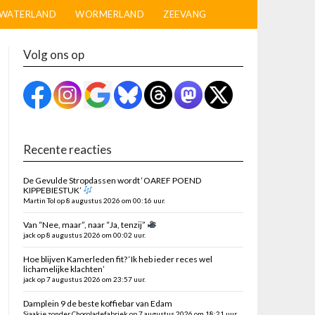
WATERLAND
WORMERLAND
ZEEVANG
Volg ons op
Recente reacties
De Gevulde Stropdassen wordt ‘OAREF POEND
KIPPEBIESTUK’
Martin Tol op 8 augustus 2026 om 00:16 uur.
Van “Nee, maar”, naar “Ja, tenzij”
jack op 8 augustus 2026 om 00:02 uur.
Hoe blijven Kamerleden fit? ‘Ik heb ieder reces wel
lichamelijke klachten’
jack op 7 augustus 2026 om 23:57 uur.
Damplein 9 de beste koffiebar van Edam
Sjaakie zonder Chocoladefabriek op 7 augustus 2026 om 18:21 uur.