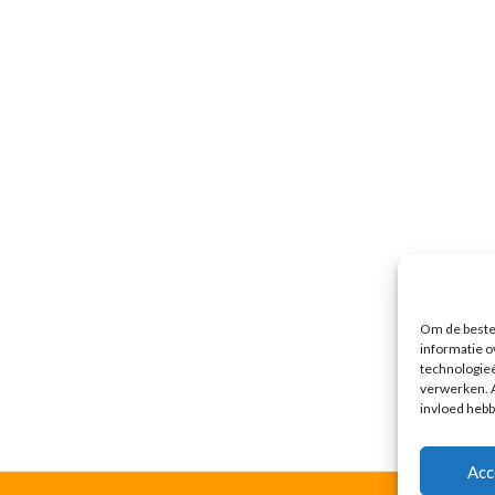
Om de beste 
informatie o
technologieë
verwerken. A
invloed hebb
Acc