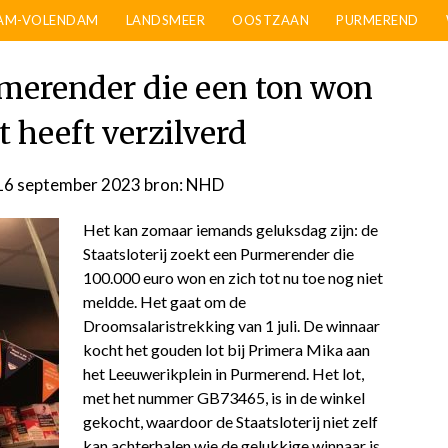
AM-VOLENDAM
LANDSMEER
OOSTZAAN
PURMEREND
urmerender die een ton won
t heeft verzilverd
16 september 2023
door
bron: NHD
admin
Het kan zomaar iemands geluksdag zijn: de
Staatsloterij zoekt een Purmerender die
100.000 euro won en zich tot nu toe nog niet
meldde. Het gaat om de
Droomsalaristrekking van 1 juli. De winnaar
kocht het gouden lot bij Primera Mika aan
het Leeuwerikplein in Purmerend. Het lot,
met het nummer GB73465, is in de winkel
gekocht, waardoor de Staatsloterij niet zelf
kan achterhalen wie de gelukkige winnaar is.