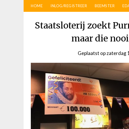
HOME
INLOG/REGISTREER
BEEMSTER
ED
Staatsloterij zoekt P
maar die nooi
Geplaatst op
zaterdag 