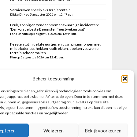
Vernieuwen speelplek Oranjefontein
Dikke Dirk op 5 augustus 2026 om 12:47 uur.
Druk, zonnig en zonder noemenswaardige incidenten:
’Een van de beste Beemster Feestweken ooit’
Foria Bandita op 5 augustus 2026 om 12:44 uur.
Feesten tot in de late uurtjes en daarna vanmorgen met
milde kater o.a. hekken kaaltrekken, doeken vouwen en
terrein schoonmaken
Kim op 5 augustus 2026 om 12:41 uur.
Zoeken op deze site
Beheer toestemming
ervaringen te bieden, gebruiken wij technologieën zoals cookies om
ver je apparaat op te slaan en/of te raadplegen. Door in te stemmen met deze
n kunnen wij gegevens zoals surfgedrag of unieke ID's op deze site
ls je geen toestemming geeft of uw toestemming intrekt, kan dit een nadelige
en op bepaalde functies en mogelijkheden.
epteren
Weigeren
Bekijk voorkeuren