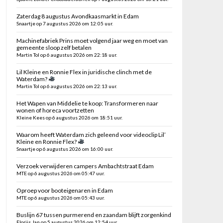
Zaterdag 8 augustus Avondkaasmarkt in Edam
Snaartje op 7 augustus 2026 om 12:05 uur.
Machinefabriek Prins moet volgend jaar weg en moet van
gemeente sloop zelf betalen
Martin Tol op 6 augustus 2026 om 22:18 uur.
Lil Kleine en Ronnie Flex in juridische clinch met de
Waterdam?
Martin Tol op 6 augustus 2026 om 22:13 uur.
Het Wapen van Middelie te koop: Transformeren naar
wonen of horeca voortzetten
Kleine Kees op 6 augustus 2026 om 18:51 uur.
Waarom heeft Waterdam zich geleend voor videoclip Lil’
Kleine en Ronnie Flex?
Snaartje op 6 augustus 2026 om 16:00 uur.
Verzoek verwijderen campers Ambachtstraat Edam
MTE op 6 augustus 2026 om 05:47 uur.
Oproep voor booteigenaren in Edam
MTE op 6 augustus 2026 om 05:43 uur.
Buslijn 67 tussen purmerend en zaandam blijft zorgenkind
Florijs Jan op 5 augustus 2026 om 12:54 uur.