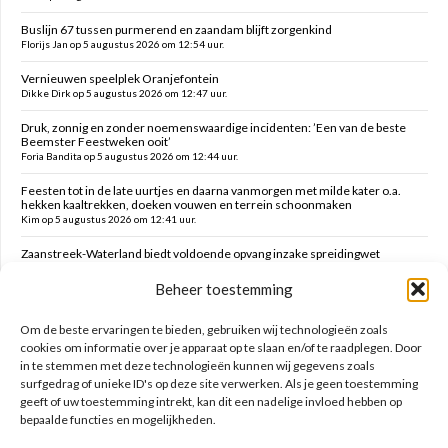
Buslijn 67 tussen purmerend en zaandam blijft zorgenkind
Florijs Jan op 5 augustus 2026 om 12:54 uur.
Vernieuwen speelplek Oranjefontein
Dikke Dirk op 5 augustus 2026 om 12:47 uur.
Druk, zonnig en zonder noemenswaardige incidenten: ’Een van de beste
Beemster Feestweken ooit’
Foria Bandita op 5 augustus 2026 om 12:44 uur.
Feesten tot in de late uurtjes en daarna vanmorgen met milde kater o.a.
hekken kaaltrekken, doeken vouwen en terrein schoonmaken
Kim op 5 augustus 2026 om 12:41 uur.
Zaanstreek-Waterland biedt voldoende opvang inzake spreidingwet
Mark op 5 augustus 2026 om 12:31 uur.
Beheer toestemming
Oud brandweercommandant Allard de Lange
Brammetje op 5 augustus 2026 om 10:46 uur.
Om de beste ervaringen te bieden, gebruiken wij technologieën zoals
cookies om informatie over je apparaat op te slaan en/of te raadplegen. Door
in te stemmen met deze technologieën kunnen wij gegevens zoals
Zoeken op deze site
surfgedrag of unieke ID's op deze site verwerken. Als je geen toestemming
geeft of uw toestemming intrekt, kan dit een nadelige invloed hebben op
bepaalde functies en mogelijkheden.