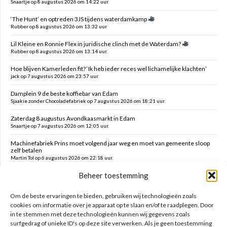
Snaartje op 8 augustus 2026 om 14:22 uur.
‘The Hunt’ en optreden 3JS tijdens waterdamkamp
Rubber op 8 augustus 2026 om 13:32 uur.
Lil Kleine en Ronnie Flex in juridische clinch met de Waterdam?
Rubber op 8 augustus 2026 om 13:14 uur.
Hoe blijven Kamerleden fit? ‘Ik heb ieder reces wel lichamelijke klachten’
jack op 7 augustus 2026 om 23:57 uur.
Damplein 9 de beste koffiebar van Edam
Sjaakie zonder Chocoladefabriek op 7 augustus 2026 om 18:21 uur.
Zaterdag 8 augustus Avondkaasmarkt in Edam
Snaartje op 7 augustus 2026 om 12:05 uur.
Machinefabriek Prins moet volgend jaar weg en moet van gemeente sloop
zelf betalen
Martin Tol op 6 augustus 2026 om 22:18 uur.
Beheer toestemming
Het Wapen van Middelie te koop: Transformeren naar wonen of horeca
voortzetten
Kleine Kees op 6 augustus 2026 om 18:51 uur.
Om de beste ervaringen te bieden, gebruiken wij technologieën zoals
cookies om informatie over je apparaat op te slaan en/of te raadplegen. Door
in te stemmen met deze technologieën kunnen wij gegevens zoals
Zoeken op deze site
surfgedrag of unieke ID's op deze site verwerken. Als je geen toestemming