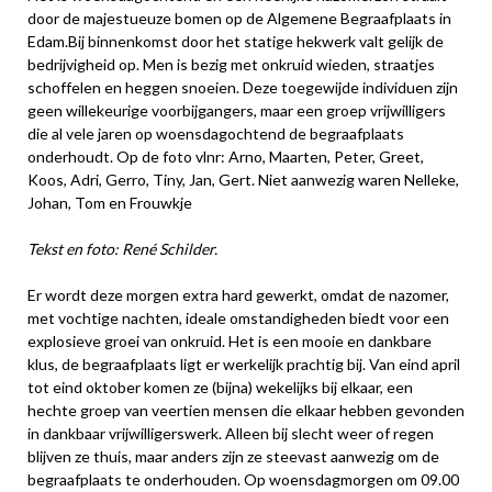
door de majestueuze bomen op de Algemene Begraafplaats in
Edam.Bij binnenkomst door het statige hekwerk valt gelijk de
bedrijvigheid op. Men is bezig met onkruid wieden, straatjes
schoffelen en heggen snoeien. Deze toegewijde individuen zijn
geen willekeurige voorbijgangers, maar een groep vrijwilligers
die al vele jaren op woensdagochtend de begraafplaats
onderhoudt. Op de foto vlnr: Arno, Maarten, Peter, Greet,
Koos, Adri, Gerro, Tiny, Jan, Gert. Niet aanwezig waren Nelleke,
Johan, Tom en Frouwkje
Tekst en foto: René Schilder.
Er wordt deze morgen extra hard gewerkt, omdat de nazomer,
met vochtige nachten, ideale omstandigheden biedt voor een
explosieve groei van onkruid. Het is een mooie en dankbare
klus, de begraafplaats ligt er werkelijk prachtig bij. Van eind april
tot eind oktober komen ze (bijna) wekelijks bij elkaar, een
hechte groep van veertien mensen die elkaar hebben gevonden
in dankbaar vrijwilligerswerk. Alleen bij slecht weer of regen
blijven ze thuis, maar anders zijn ze steevast aanwezig om de
begraafplaats te onderhouden. Op woensdagmorgen om 09.00