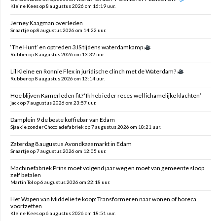
Kleine Kees op 8 augustus 2026 om 16:19 uur.
Jerney Kaagman overleden
Snaartje op 8 augustus 2026 om 14:22 uur.
‘The Hunt’ en optreden 3JS tijdens waterdamkamp
Rubber op 8 augustus 2026 om 13:32 uur.
Lil Kleine en Ronnie Flex in juridische clinch met de Waterdam?
Rubber op 8 augustus 2026 om 13:14 uur.
Hoe blijven Kamerleden fit? ‘Ik heb ieder reces wel lichamelijke klachten’
jack op 7 augustus 2026 om 23:57 uur.
Damplein 9 de beste koffiebar van Edam
Sjaakie zonder Chocoladefabriek op 7 augustus 2026 om 18:21 uur.
Zaterdag 8 augustus Avondkaasmarkt in Edam
Snaartje op 7 augustus 2026 om 12:05 uur.
Machinefabriek Prins moet volgend jaar weg en moet van gemeente sloop
zelf betalen
Martin Tol op 6 augustus 2026 om 22:18 uur.
Het Wapen van Middelie te koop: Transformeren naar wonen of horeca
voortzetten
Kleine Kees op 6 augustus 2026 om 18:51 uur.