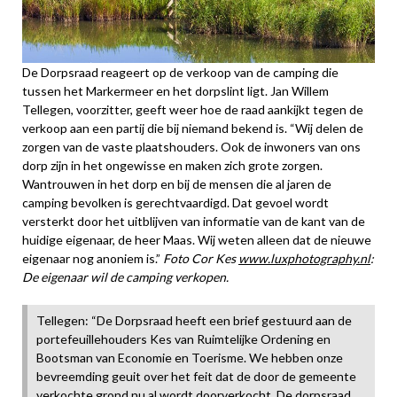
De Dorpsraad reageert op de verkoop van de camping die
tussen het Markermeer en het dorpslint ligt. Jan Willem
Tellegen, voorzitter, geeft weer hoe de raad aankijkt tegen de
verkoop aan een partij die bij niemand bekend is. “Wij delen de
zorgen van de vaste plaatshouders. Ook de inwoners van ons
dorp zijn in het ongewisse en maken zich grote zorgen.
Wantrouwen in het dorp en bij de mensen die al jaren de
camping bevolken is gerechtvaardigd. Dat gevoel wordt
versterkt door het uitblijven van informatie van de kant van de
huidige eigenaar, de heer Maas. Wij weten alleen dat de nieuwe
eigenaar nog anoniem is.”
Foto Cor Kes
www.luxphotography.nl
:
De eigenaar wil de camping verkopen.
Tellegen: “De Dorpsraad heeft een brief gestuurd aan de
portefeuillehouders Kes van Ruimtelijke Ordening en
Bootsman van Economie en Toerisme. We hebben onze
bevreemding geuit over het feit dat de door de gemeente
verkochte grond nu al wordt doorverkocht. De dorpsraad