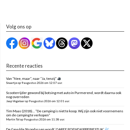
Volg ons op
Recente reacties
Van “Nee, maar”, naar “Ja, tenzij”
Snaartje op 9 augustus 2026 om 12:07 uur.
Scooterrijder gewond bij botsing met auto in Purmerend, wordt daarna ook
nog overreden
Jaap Vogelaar op 9 augustus 2026 om 12:01 uur.
Tim Maas (2018)… “De camping is niet te koop. Wij zijn ook niet voornemens
om de camping te verkopen”
Martin Tol op 9 augustus 2026 om 11:38 uur.
De Gevulde Stropdassen wordt ‘OAREF POEND KIPPEBIESTUK’