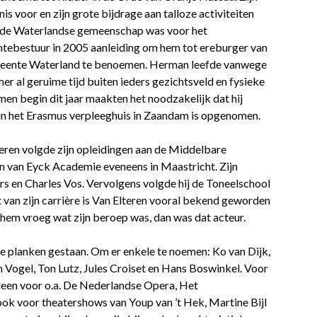
is voor en zijn grote bijdrage aan talloze activiteiten
 de Waterlandse gemeenschap was voor het
tebestuur in 2005 aanleiding om hem tot ereburger van
eente Waterland te benoemen. Herman leefde vanwege
er al geruime tijd buiten ieders gezichtsveld en fysieke
en begin dit jaar maakten het noodzakelijk dat hij
in het Erasmus verpleeghuis in Zaandam is opgenomen.
eren volgde zijn opleidingen aan de Middelbare
an van Eyck Academie eveneens in Maastricht. Zijn
 en Charles Vos. Vervolgens volgde hij de Toneelschool
ft van zijn carrière is Van Elteren vooral bekend geworden
e hem vroeg wat zijn beroep was, dan was dat acteur.
e planken gestaan. Om er enkele te noemen: Ko van Dijk,
en Vogel, Ton Lutz, Jules Croiset en Hans Boswinkel. Voor
lleen voor o.a. De Nederlandse Opera, Het
ok voor theatershows van Youp van ’t Hek, Martine Bijl