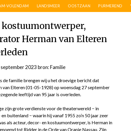
AM-VOLENDAM
LANDSMEER
OOSTZAAN
PURMEREND
en kostuumontwerper,
trator Herman van Elteren
rleden
9 september 2023
door
bron: Familie
admin
de familie brengen wij u het droevige bericht dat
 van Elteren (01-05-1928) op woensdag 27 september
ezegende leeftijd van 95 jaar is overleden.
 zijn grote verdienste voor de theaterwereld − in
 en buitenland − waarin hij vanaf 1955 zo’n 50 jaar zeer
was als acteur, decor- en kostuumontwerper, is Herman in
noemd tot Ridder in de Orde van Oranje Nassau. Zijn