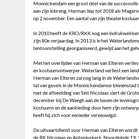
Monnickendam een groot deel van de succesvolle
aan zijn inbreng. Herman liep tot 2018 als Magere
op 2 november. Een aantal van zijn theaterkostuums
In 2010 heeft de KRO/RKK nog een indrukwekken
zijn 80e verjaardag. In 2013 is in het Waterland
tentoonstelling georganiseerd, gewijd aan het geh
Met het overlijden van Herman van Elteren verlies
en kostuumontwerper. Waterland verliest een lande
Herman van Elteren zal nog lang in de Waterlands
tal van gevels in de Monnickendamse binnenstad t
met de afbeelding van Sint Nicolaas siert de Grot
december bij De Waegh aan de haven de levensgro
kostuums en de aankleding door hem zijn ontworpe
heeft hij zich voor eenieder vereeuwigd.
De uitvaartdienst voor Herman van Elteren wordt
de RK Nicolaas en Antoniuskerk, Noordeinde 19