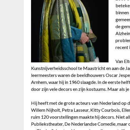
beteken
binnen
gemeen
de gem
Alzheim
problem
recent 
Van Elt
Kunstnijverheidsschool te Maastricht en aan de J
leermeesters waren de beeldhouwers Oscar Jespers
Arnhem, waar hij in 1960 slaagde. In de eerste hel
door zijn vele decors en zijn kostuums. Maar als j
Hij heeft met de grote acteurs van Nederland op d
Willem Nijholt, Petra Lasseur, Kitty Courbois, Ell
ruim 120 voorstellingen maakte hij decors. Niet a
Publiekstheater, De Nederlandse Comedie, maar o