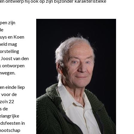
en ontwierp hij ook op zijn bijzonder karakteristieke
pen zijn
le
uys en Koen
meld mag
orstelling
 Joost van den
ek ontworpen
bewegen.
en einde liep
r voor de
zo’n 22
s de
elangrijke
dsfeesten in
enootschap