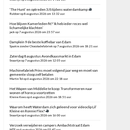
‘The Hunt’ en optreden 3JS tijdens waterdamkamp
Rubber op 8 augustus 2026 om 13:32 uur.
Hoe blijven Kamerleden fit? ‘Ik heb ieder reces wel
lichamelijke klachten’
jack op 7 augustus 2026 om 23:57 uur.
Damplein 9 de beste koffiebar van Edam
Sjaakie zonder Chocoladefabriek op 7 augustus 2026 om 18:21 uur.
Zaterdag 8 augustus Avondkaasmarkt in Edam
Snaartje op 7 augustus 2026 om 12:05 uur.
Machinefabriek Prins moet volgend jaar weg en moet van
gemeente sloop zelf betalen
Martin Tol op 6 augustus 2026 om 22:18 uur.
Het Wapen van Middelie te koop: Transformeren naar
wonen of horeca voortzetten
Kleine Kees op 6 augustus 2026 om 18:51 uur.
Waarom heeft Waterdam zich geleend voor videoclip Lil’
Kleine en Ronnie Flex?
Snaartje op 6 augustus 2026 om 16:00 uur.
Verzoek verwijderen campers Ambachtstraat Edam
MTE op 6 augustus 2026 om 05:47 uur.