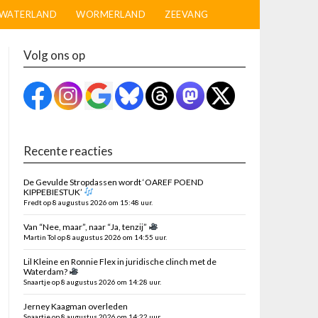
WATERLAND
WORMERLAND
ZEEVANG
Volg ons op
Recente reacties
De Gevulde Stropdassen wordt ‘OAREF POEND
KIPPEBIESTUK’
Fredt op 8 augustus 2026 om 15:48 uur.
Van “Nee, maar”, naar “Ja, tenzij”
Martin Tol op 8 augustus 2026 om 14:55 uur.
Lil Kleine en Ronnie Flex in juridische clinch met de
Waterdam?
Snaartje op 8 augustus 2026 om 14:28 uur.
Jerney Kaagman overleden
Snaartje op 8 augustus 2026 om 14:22 uur.