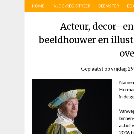
HOME
INLOG/REGISTREER
BEEMSTER
ED
Acteur, decor- 
beeldhouwer en illus
ove
Geplaatst op
vrijdag 2
Namens 
Herman
in de g
Vanwege
binnen-
actief 
2006 be