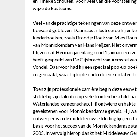
en Tineke Schouten. Voor veel van die voorstelling
wijze de kostuums.
Veel van de prachtige tekeningen van deze ontwer
bewaard gebleven. Daarnaast illustreerde hij enke
kinderboeken, zoals Broodje Boek van Mies Bouh
van Monnickendam van Hans Keijzer. Niet onver
blijven dat Herman jarenlang rond 1 januari een vo
heeft gespeeld van De Gijsbrecht van Aemstel van
Vondel. Daarvoor had hij een speciaal pop-up bo
en gemaakt, waarbij hij de onderdelen kon laten 
Toen zijn professionele carrière begin deze eeuw t
stelde hij zijn talenten op vele fronten beschikbaa
Waterlandse gemeenschap. Hij ontwierp en hakte 
gevelstenen voor Monnickendamse gevels. Hij wa
ontwerper van de middeleeuwse kledinglijn, een b
basis voor het succes van de Monnickendamse sta
2005. In vervolg hierop dankt het Middeleeuw G