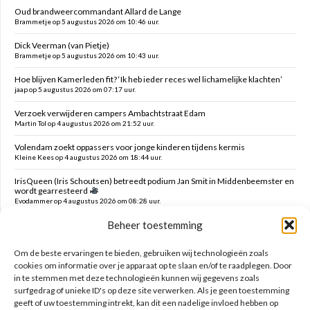
Oud brandweercommandant Allard de Lange
Brammetje op 5 augustus 2026 om 10:46 uur.
Dick Veerman (van Pietje)
Brammetje op 5 augustus 2026 om 10:43 uur.
Hoe blijven Kamerleden fit? ‘Ik heb ieder reces wel lichamelijke klachten’
jaap op 5 augustus 2026 om 07:17 uur.
Verzoek verwijderen campers Ambachtstraat Edam
Martin Tol op 4 augustus 2026 om 21:52 uur.
Volendam zoekt oppassers voor jonge kinderen tijdens kermis
Kleine Kees op 4 augustus 2026 om 18:44 uur.
IrisQueen (Iris Schoutsen) betreedt podium Jan Smit in Middenbeemster en
wordt gearresteerd
Evodammer op 4 augustus 2026 om 08:28 uur.
Beheer toestemming
Vervoerregio Amsterdam en vervoerders droegen gezamenlijke Pride-
boodschap uit
jack op 3 augustus 2026 om 15:58 uur.
Om de beste ervaringen te bieden, gebruiken wij technologieën zoals
cookies om informatie over je apparaat op te slaan en/of te raadplegen. Door
in te stemmen met deze technologieën kunnen wij gegevens zoals
Zoeken op deze site
surfgedrag of unieke ID's op deze site verwerken. Als je geen toestemming
geeft of uw toestemming intrekt, kan dit een nadelige invloed hebben op