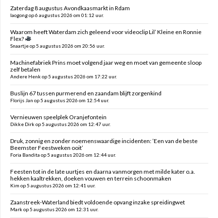
Zaterdag 8 augustus Avondkaasmarkt in Rdam
laogong op 6 augustus 2026 om 01:12 uur.
Waarom heeft Waterdam zich geleend voor videoclip Lil’ Kleine en Ronnie
Flex?
Snaartje op 5 augustus 2026 om 20:56 uur.
Machinefabriek Prins moet volgend jaar weg en moet van gemeente sloop
zelf betalen
Andere Henk op 5 augustus 2026 om 17:22 uur.
Buslijn 67 tussen purmerend en zaandam blijft zorgenkind
Florijs Jan op 5 augustus 2026 om 12:54 uur.
Vernieuwen speelplek Oranjefontein
Dikke Dirk op 5 augustus 2026 om 12:47 uur.
Druk, zonnig en zonder noemenswaardige incidenten: ’Een van de beste
Beemster Feestweken ooit’
Foria Bandita op 5 augustus 2026 om 12:44 uur.
Feesten tot in de late uurtjes en daarna vanmorgen met milde kater o.a.
hekken kaaltrekken, doeken vouwen en terrein schoonmaken
Kim op 5 augustus 2026 om 12:41 uur.
Zaanstreek-Waterland biedt voldoende opvang inzake spreidingwet
Mark op 5 augustus 2026 om 12:31 uur.