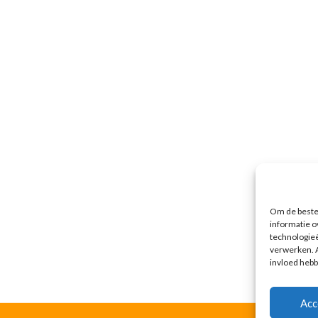
Om de beste 
informatie o
technologieë
verwerken. A
invloed hebb
Acc