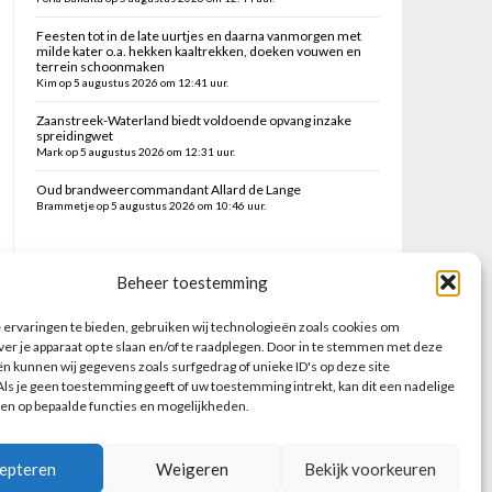
Feesten tot in de late uurtjes en daarna vanmorgen met
milde kater o.a. hekken kaaltrekken, doeken vouwen en
terrein schoonmaken
Kim op 5 augustus 2026 om 12:41 uur.
Zaanstreek-Waterland biedt voldoende opvang inzake
spreidingwet
Mark op 5 augustus 2026 om 12:31 uur.
Oud brandweercommandant Allard de Lange
Brammetje op 5 augustus 2026 om 10:46 uur.
Zoeken op deze site
Beheer toestemming
ervaringen te bieden, gebruiken wij technologieën zoals cookies om
ver je apparaat op te slaan en/of te raadplegen. Door in te stemmen met deze
n kunnen wij gegevens zoals surfgedrag of unieke ID's op deze site
ls je geen toestemming geeft of uw toestemming intrekt, kan dit een nadelige
en op bepaalde functies en mogelijkheden.
epteren
Weigeren
Bekijk voorkeuren