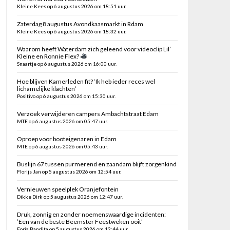
Kleine Kees op 6 augustus 2026 om 18:51 uur.
Zaterdag 8 augustus Avondkaasmarkt in Rdam
Kleine Kees op 6 augustus 2026 om 18:32 uur.
Waarom heeft Waterdam zich geleend voor videoclip Lil’
Kleine en Ronnie Flex?
Snaartje op 6 augustus 2026 om 16:00 uur.
Hoe blijven Kamerleden fit? ‘Ik heb ieder reces wel
lichamelijke klachten’
Positivo op 6 augustus 2026 om 15:30 uur.
Verzoek verwijderen campers Ambachtstraat Edam
MTE op 6 augustus 2026 om 05:47 uur.
Oproep voor booteigenaren in Edam
MTE op 6 augustus 2026 om 05:43 uur.
Buslijn 67 tussen purmerend en zaandam blijft zorgenkind
Florijs Jan op 5 augustus 2026 om 12:54 uur.
Vernieuwen speelplek Oranjefontein
Dikke Dirk op 5 augustus 2026 om 12:47 uur.
Druk, zonnig en zonder noemenswaardige incidenten:
’Een van de beste Beemster Feestweken ooit’
Foria Bandita op 5 augustus 2026 om 12:44 uur.