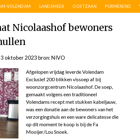
AM-VOLENDAM
LANDSMEER
OOSTZAAN
PURMEREND
aat Nicolaashof bewoners
ullen
 3 oktober 2023
door
bron: NIVO
admin
Afgelopen vrijdag leverde Volendam
Exclusief 200 blikken vissoep af bij
woonzorgcentrum Nicolaashof. De soep,
gemaakt volgens een traditioneel
Volendams recept met stukken kabeljauw,
was een donatie aan de bewoners van het
verzorgingshuis en een ware delicatesse die
op dit moment te koop is bij de Fa
Mooijer/Lou Snoek.