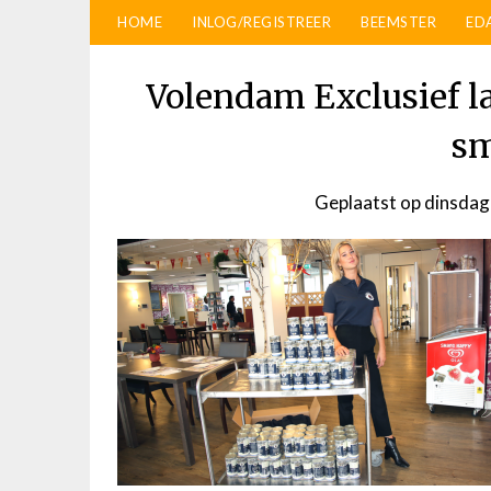
HOME
INLOG/REGISTREER
BEEMSTER
ED
Volendam Exclusief l
sm
Geplaatst op
dinsdag