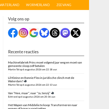
WATERLAND
WORMERLAND
ZEEVANG
Volg ons op
Recente reacties
Machinefabriek Prins moet volgend jaar weg en moet van
gemeente sloop zelf betalen
Martin Tol op 6 augustus 2026 om 22:18 uur.
Lil Kleine en Ronnie Flex in juridische clinch met de
Waterdam?
Martin Tol op 6 augustus 2026 om 22:13 uur.
Van “Nee, maar”, naar “Ja, tenzij”
Echt wel op 6 augustus 2026 om 20:36 uur.
Het Wapen van Middelie te koop: Transformeren naar
wonen of horeca voortzetten