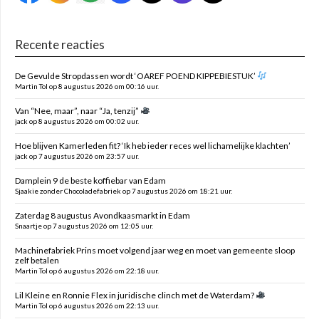
Recente reacties
De Gevulde Stropdassen wordt ‘OAREF POEND KIPPEBIESTUK’
Martin Tol op 8 augustus 2026 om 00:16 uur.
Van “Nee, maar”, naar “Ja, tenzij”
jack op 8 augustus 2026 om 00:02 uur.
Hoe blijven Kamerleden fit? ‘Ik heb ieder reces wel lichamelijke klachten’
jack op 7 augustus 2026 om 23:57 uur.
Damplein 9 de beste koffiebar van Edam
Sjaakie zonder Chocoladefabriek op 7 augustus 2026 om 18:21 uur.
Zaterdag 8 augustus Avondkaasmarkt in Edam
Snaartje op 7 augustus 2026 om 12:05 uur.
Machinefabriek Prins moet volgend jaar weg en moet van gemeente sloop
zelf betalen
Martin Tol op 6 augustus 2026 om 22:18 uur.
Lil Kleine en Ronnie Flex in juridische clinch met de Waterdam?
Martin Tol op 6 augustus 2026 om 22:13 uur.