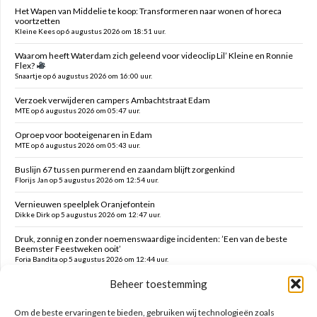
Het Wapen van Middelie te koop: Transformeren naar wonen of horeca
voortzetten
Kleine Kees op 6 augustus 2026 om 18:51 uur.
Waarom heeft Waterdam zich geleend voor videoclip Lil’ Kleine en Ronnie
Flex?
Snaartje op 6 augustus 2026 om 16:00 uur.
Verzoek verwijderen campers Ambachtstraat Edam
MTE op 6 augustus 2026 om 05:47 uur.
Oproep voor booteigenaren in Edam
MTE op 6 augustus 2026 om 05:43 uur.
Buslijn 67 tussen purmerend en zaandam blijft zorgenkind
Florijs Jan op 5 augustus 2026 om 12:54 uur.
Vernieuwen speelplek Oranjefontein
Dikke Dirk op 5 augustus 2026 om 12:47 uur.
Druk, zonnig en zonder noemenswaardige incidenten: ’Een van de beste
Beemster Feestweken ooit’
Foria Bandita op 5 augustus 2026 om 12:44 uur.
Beheer toestemming
Feesten tot in de late uurtjes en daarna vanmorgen met milde kater o.a.
hekken kaaltrekken, doeken vouwen en terrein schoonmaken
Kim op 5 augustus 2026 om 12:41 uur.
Om de beste ervaringen te bieden, gebruiken wij technologieën zoals