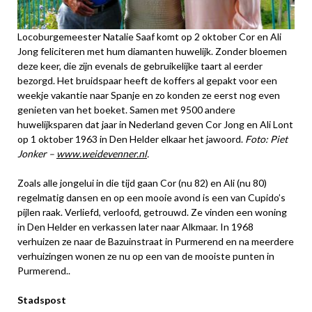
Locoburgemeester Natalie Saaf komt op 2 oktober Cor en Ali
Jong feliciteren met hum diamanten huwelijk. Zonder bloemen
deze keer, die zijn evenals de gebruikelijke taart al eerder
bezorgd. Het bruidspaar heeft de koffers al gepakt voor een
weekje vakantie naar Spanje en zo konden ze eerst nog even
genieten van het boeket. Samen met 9500 andere
huwelijksparen dat jaar in Nederland geven Cor Jong en Ali Lont
op 1 oktober 1963 in Den Helder elkaar het jawoord.
Foto: Piet
Jonker –
www.weidevenner.nl
.
Zoals alle jongelui in die tijd gaan Cor (nu 82) en Ali (nu 80)
regelmatig dansen en op een mooie avond is een van Cupido’s
pijlen raak. Verliefd, verloofd, getrouwd. Ze vinden een woning
in Den Helder en verkassen later naar Alkmaar. In 1968
verhuizen ze naar de Bazuinstraat in Purmerend en na meerdere
verhuizingen wonen ze nu op een van de mooiste punten in
Purmerend..
Stadspost