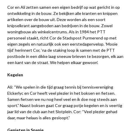
Cor en Ali zetten samen een eigen bedrijf op wat gericht in op
ontwikkeling in de bouw. Ze bekijken alle kranten en knippen
artikelen over de bouw uit. Deze worden als een soort
knipselkrant aangeboden aan bedrijven in de bouw. Zowel
woningbouw als winkelcentrums. Als in 1984 het PTT
personeel staakt, richt Cor de Stadspost Purmerend op met
eigen zegels en natuurlijk ook een eerstedagenvelop. ‘Mooie
tijd’ herinnert Cor, ‘na de staking loop ik samen met de PTT
postbode in een dikke laag sneeuw brieven te bezorgen, elk aan
een kant van de straat. We helpen elkaar gewoon’.
Kegelen
Ali: “We spelen in die tijd graag tennis bij tennisvereniging
Elckerlyc en Cor heeft veel plezier in het boksen en fietsen.
Samen fietsen we nu nog heel veel en ik doe nog steeds aan
sport.” Naast boksen gaat Cor graag potje kegelen en is veertig
jaar lid van de club aan het Slotplein. Cor: “Veel plezier gehad
daar, maar helaas is alles gesloopt.”
Genieten in Spanje