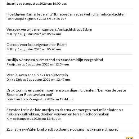
Snaartje op 6 augustus 2026 om 16:00 uur.
Hoe blijven Kamerleden fit? ‘Ik heb ieder reces wel lichamelijke klachten’
Positivo op 6 augustus 2026 om 15:30 uur.
Verzoek verwijderen campers Ambachtstraat Edam
MTE op 6 augustus 2026 om 05:47 uur.
Oproep voor booteigenaren in Edam
MTE op 6 augustus 2026 om 05:43 uur.
Buslijn 67 tussen purmerend en zaandam blijft zorgenkind
Florijs Jan op 5 augustus 2026 om 12:54 uur.
Vernieuwen speelplek Oranjefontein
Dikke Dirk op 5 augustus 2026 om 12:47 uur.
Druk, zonnig en zonder noemenswaardige incidenten: ’Een van de beste
Beemster Feestweken ooit’
Foria Bandita op 5 augustus 2026 om 12:44 uur.
Feesten tot in de late uurtjes en daarna vanmorgen met milde kater o.a.
hekken kaaltrekken, doeken vouwen en terrein schoonmaken
Kim op 5 augustus 2026 om 12:41 uur.
Zaanstreek-Waterland biedt voldoende opvang inzake spreidingwet
Mark op 5 augustus 2026 om 12:31 uur.