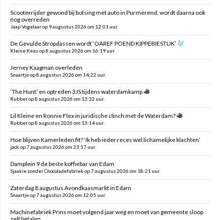
Scooterrijder gewond bij botsing met auto in Purmerend, wordt daarna ook
nog overreden
Jaap Vogelaar op 9 augustus 2026 om 12:01 uur.
De Gevulde Stropdassen wordt ‘OAREF POEND KIPPEBIESTUK’
Kleine Kees op 8 augustus 2026 om 16:19 uur.
Jerney Kaagman overleden
Snaartje op 8 augustus 2026 om 14:22 uur.
‘The Hunt’ en optreden 3JS tijdens waterdamkamp
Rubber op 8 augustus 2026 om 13:32 uur.
Lil Kleine en Ronnie Flex in juridische clinch met de Waterdam?
Rubber op 8 augustus 2026 om 13:14 uur.
Hoe blijven Kamerleden fit? ‘Ik heb ieder reces wel lichamelijke klachten’
jack op 7 augustus 2026 om 23:57 uur.
Damplein 9 de beste koffiebar van Edam
Sjaakie zonder Chocoladefabriek op 7 augustus 2026 om 18:21 uur.
Zaterdag 8 augustus Avondkaasmarkt in Edam
Snaartje op 7 augustus 2026 om 12:05 uur.
Machinefabriek Prins moet volgend jaar weg en moet van gemeente sloop
zelf betalen