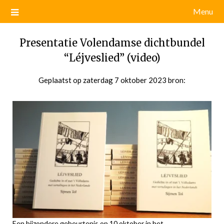
Menu
Presentatie Volendamse dichtbundel
“Léjveslied” (video)
Geplaatst op
zaterdag 7 oktober 2023
door
bron:
admin
Een bijzondere gebeurtenis op 10 oktober in het