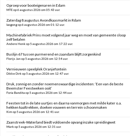
Oproep voor booteigenaren in Edam
MTE op 6 augustus 2026 om 05:43 uur.
Zaterdag 8 augustus Avondkaasmarkt in Rdam
laogong op 6 augustus 2026 om 01:12 uur.
Machinefabriek Prins moet volgend jaar weg en moet van gemeente sloop
zelf betalen
Andere Henk op 5 augustus 2026 om 17:22 uur.
Buslijn 67 tussen purmerend en zaandam blijft zorgenkind
Florijs Jan op 5 augustus 2026 om 12:54 uur.
Vernieuwen speelplek Oranjefontein
Dikke Dirk op 5 augustus 2026 om 12:47 uur.
Druk, zonnig en zonder noemenswaardige incidenten: ’Een van de beste
Beemster Feestweken ooit’
Foria Bandita op 5 augustus 2026 om 12:44 uur.
Feesten tot in de late uurtjes en daarna vanmorgen met milde kater o.a.
hekken kaaltrekken, doeken vouwen en terrein schoonmaken
Kim op 5 augustus 2026 om 12:41 uur.
Zaanstreek-Waterland biedt voldoende opvang inzake spreidingwet
Mark op 5 augustus 2026 om 12:31 uur.