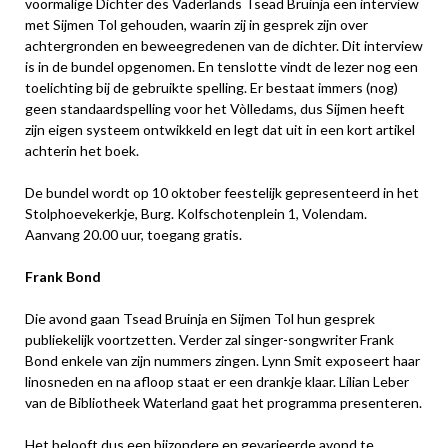
voormalige Dichter des Vaderlands Tsead Bruinja een interview
met Sijmen Tol gehouden, waarin zij in gesprek zijn over
achtergronden en beweegredenen van de dichter. Dit interview
is in de bundel opgenomen. En tenslotte vindt de lezer nog een
toelichting bij de gebruikte spelling. Er bestaat immers (nog)
geen standaardspelling voor het Vòlledams, dus Sijmen heeft
zijn eigen systeem ontwikkeld en legt dat uit in een kort artikel
achterin het boek.
De bundel wordt op 10 oktober feestelijk gepresenteerd in het
Stolphoevekerkje, Burg. Kolfschotenplein 1, Volendam.
Aanvang 20.00 uur, toegang gratis.
Frank Bond
Die avond gaan Tsead Bruinja en Sijmen Tol hun gesprek
publiekelijk voortzetten. Verder zal singer-songwriter Frank
Bond enkele van zijn nummers zingen. Lynn Smit exposeert haar
linosneden en na afloop staat er een drankje klaar. Lilian Leber
van de Bibliotheek Waterland gaat het programma presenteren.
Het belooft dus een bijzondere en gevarieerde avond te