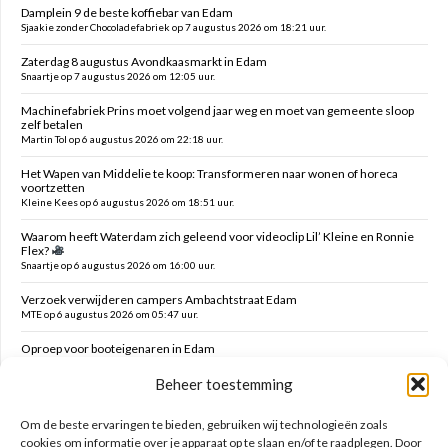
Damplein 9 de beste koffiebar van Edam
Sjaakie zonder Chocoladefabriek op 7 augustus 2026 om 18:21 uur.
Zaterdag 8 augustus Avondkaasmarkt in Edam
Snaartje op 7 augustus 2026 om 12:05 uur.
Machinefabriek Prins moet volgend jaar weg en moet van gemeente sloop
zelf betalen
Martin Tol op 6 augustus 2026 om 22:18 uur.
Het Wapen van Middelie te koop: Transformeren naar wonen of horeca
voortzetten
Kleine Kees op 6 augustus 2026 om 18:51 uur.
Waarom heeft Waterdam zich geleend voor videoclip Lil’ Kleine en Ronnie
Flex?
Snaartje op 6 augustus 2026 om 16:00 uur.
Verzoek verwijderen campers Ambachtstraat Edam
MTE op 6 augustus 2026 om 05:47 uur.
Oproep voor booteigenaren in Edam
MTE op 6 augustus 2026 om 05:43 uur.
Beheer toestemming
Buslijn 67 tussen purmerend en zaandam blijft zorgenkind
Florijs Jan op 5 augustus 2026 om 12:54 uur.
Om de beste ervaringen te bieden, gebruiken wij technologieën zoals
cookies om informatie over je apparaat op te slaan en/of te raadplegen. Door