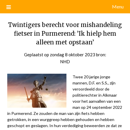
Menu
Twintigers berecht voor mishandeling
fietser in Purmerend: ’Ik hielp hem
alleen met opstaan’
Geplaatst op
zondag 8 oktober 2023
door
bron:
NHD
admin
Twee 20 jarige jonge
mannen, D.F. en S.S., zijn
veroordeeld door de
politierechter in Alkmaar
voor het aanvallen van een
man op 24 september 2022
in Purmerend. Ze zouden de man van zijn fiets hebben
getrokken, in een wurggreep hebben gehouden en hebben
geschopt en geslagen. In hun verdediging beweerden ze dat ze