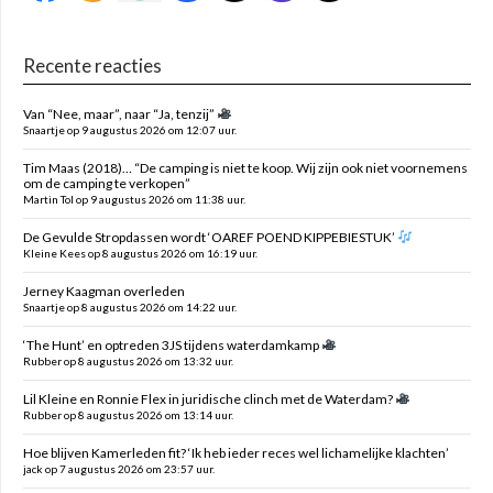
Recente reacties
Van “Nee, maar”, naar “Ja, tenzij”
Snaartje op 9 augustus 2026 om 12:07 uur.
Tim Maas (2018)… “De camping is niet te koop. Wij zijn ook niet voornemens
om de camping te verkopen”
Martin Tol op 9 augustus 2026 om 11:38 uur.
De Gevulde Stropdassen wordt ‘OAREF POEND KIPPEBIESTUK’
Kleine Kees op 8 augustus 2026 om 16:19 uur.
Jerney Kaagman overleden
Snaartje op 8 augustus 2026 om 14:22 uur.
‘The Hunt’ en optreden 3JS tijdens waterdamkamp
Rubber op 8 augustus 2026 om 13:32 uur.
Lil Kleine en Ronnie Flex in juridische clinch met de Waterdam?
Rubber op 8 augustus 2026 om 13:14 uur.
Hoe blijven Kamerleden fit? ‘Ik heb ieder reces wel lichamelijke klachten’
jack op 7 augustus 2026 om 23:57 uur.