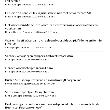
zelf betalen
Martin Tol op 6 augustus 2026 om 22:18 uur.
Lil Kleine en Ronnie Flex in juridische clinch met de Waterdam?
Martin Tol op 6 augustus 2026 om 22:13 uur.
Het Wapen van Middelie te koop: Transformeren naar wonen of horeca
voortzetten
Kleine Kees op 6 augustus 2026 om 18:51 uur.
Waarom heeft Waterdam zich geleend voor videoclip Lil’ Kleine en Ronnie
Flex?
Snaartje op 6 augustus 2026 om 16:00 uur.
Verzoek verwijderen campers Ambachtstraat Edam
MTE op 6 augustus 2026 om 05:47 uur.
Oproep voor booteigenaren in Edam
MTE op 6 augustus 2026 om 05:43 uur.
Buslijn 67 tussen purmerend en zaandam blijft zorgenkind
Florijs Jan op 5 augustus 2026 om 12:54 uur.
Vernieuwen speelplek Oranjefontein
Dikke Dirk op 5 augustus 2026 om 12:47 uur.
Druk, zonnig en zonder noemenswaardige incidenten: ’Een van de beste
Beemster Feestweken ooit’