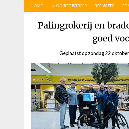
HOME
INLOG/REGISTREER
BEEMSTER
ED
Palingrokerij en brad
goed voo
Geplaatst op
zondag 22 oktobe