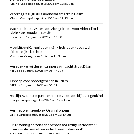
Kleine Kees op 6 augustus 2026 om 18:51 uur.
Zaterdag 8 augustus Avondkaasmarkt in Edam
Kleine Kees op 6 augustus 2026 om 18:32 uur.
Waarom heeft Waterdam zich geleend voor videoclip Lil’
Kleine en Ronnie Flex?
Snaartje op 6 augustus 2026 om 16:00 uur.
Hoe blijven Kamerleden fit? ‘Ik heb ieder reces wel
lichamelijke klachten’
Positivo op 6 augustus 2026 om 15:30 uur.
Verzoek verwijderen campers Ambachtstraat Edam
MTE op 6 augustus 2026 om 05:47 uur.
Oproep voor booteigenaren in Edam
MTE op 6 augustus 2026 om 05:43 uur.
Buslijn 67 tussen purmerend en zaandam blijft zorgenkind
Florijs Jan op 5 augustus 2026 om 12:54 uur.
Vernieuwen speelplek Oranjefontein
Dikke Dirk op 5 augustus 2026 om 12:47 uur.
Druk, zonnig en zonder noemenswaardige incidenten:
’Een van de beste Beemster Feestweken ooit’
Foria Bandita op 5 augustus 2026 om 12:44 uur.