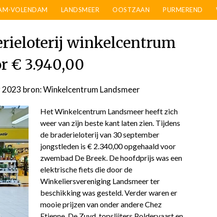
AM-VOLENDAM
LANDSMEER
OOSTZAAN
PURMEREND
erieloterij winkelcentrum
r € 3.940,00
r 2023
door
bron: Winkelcentrum Landsmeer
admin
Het Winkelcentrum Landsmeer heeft zich
weer van zijn beste kant laten zien. Tijdens
de braderieloterij van 30 september
jongstleden is € 2.340,00 opgehaald voor
zwembad De Breek. De hoofdprijs was een
elektrische fiets die door de
Winkeliersvereniging Landsmeer ter
beschikking was gesteld. Verder waren er
mooie prijzen van onder andere Chez
Etienne, De Zuyd, topslijters Poldervaart en