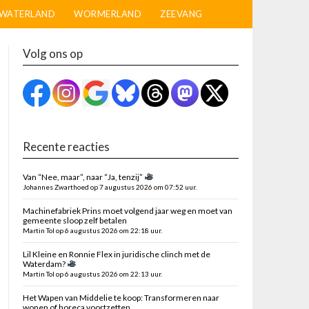
WATERLAND
WORMERLAND
ZEEVANG
Volg ons op
Recente reacties
Van “Nee, maar”, naar “Ja, tenzij”
Johannes Zwarthoed op 7 augustus 2026 om 07:52 uur.
Machinefabriek Prins moet volgend jaar weg en moet van
gemeente sloop zelf betalen
Martin Tol op 6 augustus 2026 om 22:18 uur.
Lil Kleine en Ronnie Flex in juridische clinch met de
Waterdam?
Martin Tol op 6 augustus 2026 om 22:13 uur.
Het Wapen van Middelie te koop: Transformeren naar
wonen of horeca voortzetten