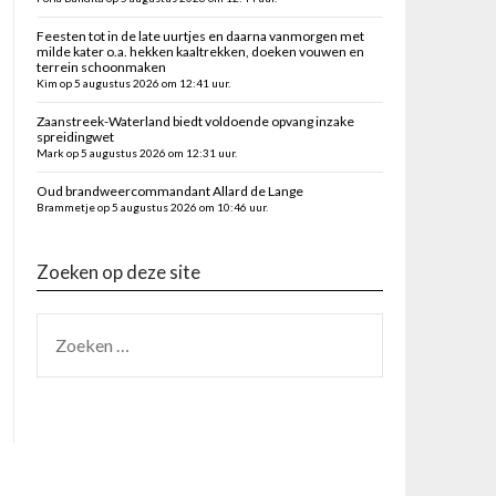
Feesten tot in de late uurtjes en daarna vanmorgen met
milde kater o.a. hekken kaaltrekken, doeken vouwen en
terrein schoonmaken
Kim op 5 augustus 2026 om 12:41 uur.
Zaanstreek-Waterland biedt voldoende opvang inzake
spreidingwet
Mark op 5 augustus 2026 om 12:31 uur.
Oud brandweercommandant Allard de Lange
Brammetje op 5 augustus 2026 om 10:46 uur.
Zoeken op deze site