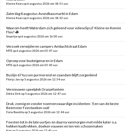
Kleine Kees op 6 augustus 2026 om 18:51 uur.
Zaterdag 8 augustus Avondkaasmarkt in Edam
Kleine Kees op 6 augustus 2026 om 18:32 uur.
Waarom heeft Waterdam zich geleend voor videoclip Lil’ Kleine en Ronnie
Flex?
Snaartje op 6 augustus 2026 om 16:00 uur.
Verzoek verwijderen campers Ambachtstraat Edam
MTE op 6 augustus 2026 om 05:47 uur.
Oproep voor booteigenaren in Edam
MTE op 6 augustus 2026 om 05:43 uur.
Buslijn 67 tussen purmerend en zaandam blijft zorgenkind
Florijs Jan op 5 augustus 2026 om 12:54 uur.
Vernieuwen speelplek Oranjefontein
Dikke Dirk op 5 augustus 2026 om 12:47 uur.
Druk, zonnig en zonder noemenswaardige incidenten: ’Een van de beste
Beemster Feestweken ooit’
Foria Bandita op 5 augustus 2026 om 12:44 uur.
Feesten tot in de late uurtjes en daarna vanmorgen met milde kater o.a.
hekken kaaltrekken, doeken vouwen en terrein schoonmaken
Kim op 5 augustus 2026 om 12:41 uur.