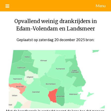
Menu
Opvallend weinig drankrijders in
Edam-Volendam en Landsmeer
Geplaatst op
zaterdag 20 december 2025
door
bron:
admin
Met de kerstborrels in aantocht neemt de kans toe dat mensen