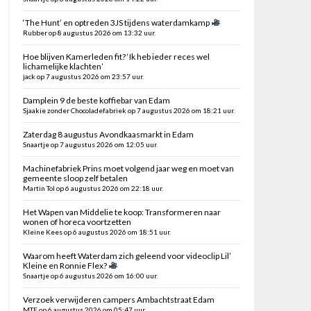
‘The Hunt’ en optreden 3JS tijdens waterdamkamp
Rubber op 8 augustus 2026 om 13:32 uur.
Hoe blijven Kamerleden fit? ‘Ik heb ieder reces wel
lichamelijke klachten’
jack op 7 augustus 2026 om 23:57 uur.
Damplein 9 de beste koffiebar van Edam
Sjaakie zonder Chocoladefabriek op 7 augustus 2026 om 18:21 uur.
Zaterdag 8 augustus Avondkaasmarkt in Edam
Snaartje op 7 augustus 2026 om 12:05 uur.
Machinefabriek Prins moet volgend jaar weg en moet van
gemeente sloop zelf betalen
Martin Tol op 6 augustus 2026 om 22:18 uur.
Het Wapen van Middelie te koop: Transformeren naar
wonen of horeca voortzetten
Kleine Kees op 6 augustus 2026 om 18:51 uur.
Waarom heeft Waterdam zich geleend voor videoclip Lil’
Kleine en Ronnie Flex?
Snaartje op 6 augustus 2026 om 16:00 uur.
Verzoek verwijderen campers Ambachtstraat Edam
MTE op 6 augustus 2026 om 05:47 uur.