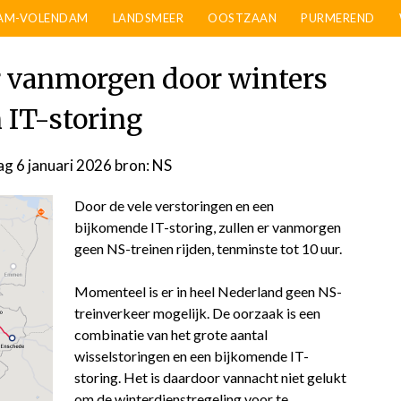
AM-VOLENDAM
LANDSMEER
OOSTZAAN
PURMEREND
 vanmorgen door winters
 IT-storing
ag 6 januari 2026
door
bron: NS
admin
Door de vele verstoringen en een
bijkomende IT-storing, zullen er vanmorgen
geen NS-treinen rijden, tenminste tot 10 uur.
Momenteel is er in heel Nederland geen NS-
treinverkeer mogelijk. De oorzaak is een
combinatie van het grote aantal
wisselstoringen en een bijkomende IT-
storing. Het is daardoor vannacht niet gelukt
om de winterdienstregeling voor te