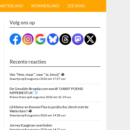
WATERLAND
WORMERLAND
ZEEVANG
Volg ons op
Recente reacties
Van “Nee, maar”, naar “Ja, tenzij”
Snaartje op 8 augustus 2026 om 17:07 uur.
De Gevulde Stropdassen wordt ‘OAREF POEND
KIPPEBIESTUK’
Kleine Kees op 8 augustus 2026 om 16:19 uur.
Lil Kleine en Ronnie Flex in juridische clinch met de
Waterdam?
Snaartje op 8 augustus 2026 om 14:28 uur.
Jerney Kaagman overleden
Snaartje op 8 augustus 2026 om 14:22 uur.