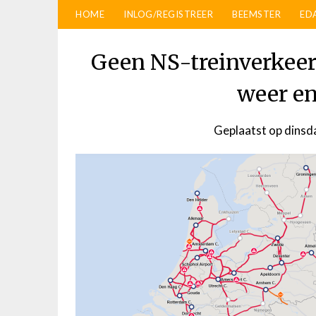
HOME
INLOG/REGISTREER
BEEMSTER
ED
Geen NS-treinverkeer
weer en
Geplaatst op
dinsd