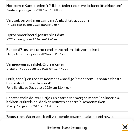
Hoe blijven Kamerleden fit? ‘Ik heb ieder reces wel lichamelijke klachten’
Positivo op 6 augustus 2026 om 15:30 uur.
Verzoek verwijderen campers Ambachtstraat Edam
MTE op 6 augustus 2026 om 05:47 uur.
Oproep voor booteigenaren in Edam
MTE op 6 augustus 2026 om 05:43 uur.
Buslijn 67 tussen purmerend en zaandam blijft zorgenkind
Florijs Jan op 5 augustus 2026 om 12:54 uur.
Vernieuwen speelplek Oranjefontein
Dikke Dirk op 5 augustus 2026 om 12:47 uur.
Druk, zonnig en zonder noemenswaardige incidenten: ’Een van de beste
Beemster Feestweken ooit’
Foria Bandita op 5 augustus 2026 om 12:44 uur.
Feesten tot in de late uurtjes en daarna vanmorgen met milde kater o.a.
hekken kaaltrekken, doeken vouwen en terrein schoonmaken
Kim op 5 augustus 2026 om 12:41 uur.
Zaanstreek-Waterland biedt voldoende opvang inzake spreidingwet
Mark op 5 augustus 2026 om 12:31 uur.
Beheer toestemming
Oud brandweercommandant Allard de Lange