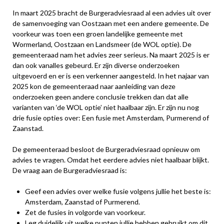
In maart 2025 bracht de Burgeradviesraad al een advies uit over
de samenvoeging van Oostzaan met een andere gemeente. De
voorkeur was toen een groen landelijke gemeente met
Wormerland, Oostzaan en Landsmeer (de WOL optie). De
gemeenteraad nam het advies zeer serieus. Na maart 2025 is er
dan ook vanalles gebeurd. Er zijn diverse onderzoeken
uitgevoerd en er is een verkenner aangesteld. In het najaar van
2025 kon de gemeenteraad naar aanleiding van deze
onderzoeken geen andere conclusie trekken dan dat alle
varianten van ‘de WOL optie’ niet haalbaar zijn. Er zijn nu nog
drie fusie opties over: Een fusie met Amsterdam, Purmerend of
Zaanstad.
De gemeenteraad besloot de Burgeradviesraad opnieuw om
advies te vragen. Omdat het eerdere advies niet haalbaar blijkt.
De vraag aan de Burgeradviesraad is:
Geef een advies over welke fusie volgens jullie het beste is:
Amsterdam, Zaanstad of Purmerend.
Zet de fusies in volgorde van voorkeur.
Leg duidelijk uit welke punten jullie hebben gebruikt om dit