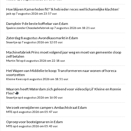
Hoe blijven Kamerleden fit? ‘Ik heb ieder reces wel lichamelijke klachten’
jack op 7 augustus 2026 om 23:57 uur.
Damplein 9 de beste koffiebar van Edam
Sjaakie zonder Chocoladefabriek op 7 augustus 2026 om 18:21 uur.
Zaterdag 8 augustus Avondkaasmarkt in Edam
Snaartje op 7 augustus 2026 om 12:05 uur.
Machinefabriek Prins moet volgend jaar weg en moet van gemeente sloop
zelf betalen
Martin Tol op 6 augustus 2026 om 22:18 uur.
Het Wapen van Middelie te koop: Transformeren naar wonen of horeca
voortzetten
Kleine Kees op 6 augustus 2026 om 18:51 uur.
Waarom heeft Waterdam zich geleend voor videoclip Lil’ Kleine en Ronnie
Flex?
Snaartje op 6 augustus 2026 om 16:00 uur.
Verzoek verwijderen campers Ambachtstraat Edam
MTE op 6 augustus 2026 om 05:47 uur.
Oproep voor booteigenaren in Edam
MTE op 6 augustus 2026 om 05:43 uur.