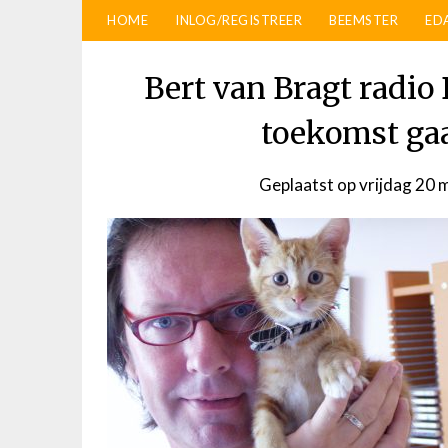
HOME
INLOG/REGISTREER
BEEMSTER
ED
Bert van Bragt radio
toekomst ga
Geplaatst op
vrijdag 20 