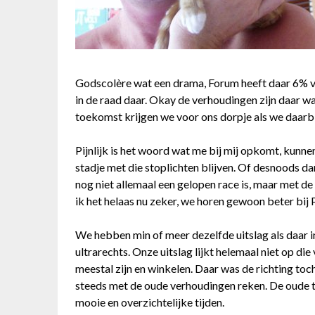
Godscolère wat een drama, Forum heeft daar 6% ver
in de raad daar. Okay de verhoudingen zijn daar wa
toekomst krijgen we voor ons dorpje als we daarb
Pijnlijk is het woord wat me bij mij opkomt, kunn
stadje met die stoplichten blijven. Of desnoods da
nog niet allemaal een gelopen race is, maar met 
ik het helaas nu zeker, we horen gewoon beter bij
We hebben min of meer dezelfde uitslag als daar i
ultrarechts. Onze uitslag lijkt helemaal niet op d
meestal zijn en winkelen. Daar was de richting toch 
steeds met de oude verhoudingen reken. De oude tij
mooie en overzichtelijke tijden.