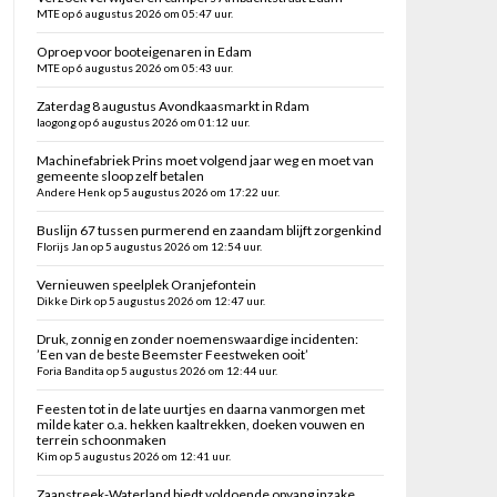
MTE op 6 augustus 2026 om 05:47 uur.
Oproep voor booteigenaren in Edam
MTE op 6 augustus 2026 om 05:43 uur.
Zaterdag 8 augustus Avondkaasmarkt in Rdam
laogong op 6 augustus 2026 om 01:12 uur.
Machinefabriek Prins moet volgend jaar weg en moet van
gemeente sloop zelf betalen
Andere Henk op 5 augustus 2026 om 17:22 uur.
Buslijn 67 tussen purmerend en zaandam blijft zorgenkind
Florijs Jan op 5 augustus 2026 om 12:54 uur.
Vernieuwen speelplek Oranjefontein
Dikke Dirk op 5 augustus 2026 om 12:47 uur.
Druk, zonnig en zonder noemenswaardige incidenten:
’Een van de beste Beemster Feestweken ooit’
Foria Bandita op 5 augustus 2026 om 12:44 uur.
Feesten tot in de late uurtjes en daarna vanmorgen met
milde kater o.a. hekken kaaltrekken, doeken vouwen en
terrein schoonmaken
Kim op 5 augustus 2026 om 12:41 uur.
Zaanstreek-Waterland biedt voldoende opvang inzake