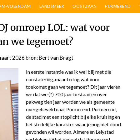
AM-VOLENDAM
LANDSMEER
OOSTZAAN
PURMEREND
 DJ omroep LOL: wat voor
an we tegemoet?
maart 2026
door
bron: Bert van Bragt
admin
In eerste instantie was ik wel blij met die
constatering, maar tering wat voor
toekomst gaan we tegemoet? Dit jaar vieren
we dat we (?) 700 jaar bestaan en over
pakweg tien jaar worden we als gemeente
overgeheveld naar Purmerend. Purmerend,
de stad met een stoplicht bij elke kruising en
het stedelijke karakter waar je nog niet dood
gevonden wil worden. Almere en Lelystad
verbleken bij het gevoel dat Purmerend