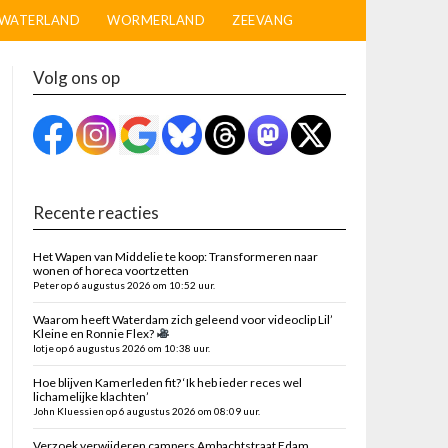
WATERLAND
WORMERLAND
ZEEVANG
Volg ons op
Recente reacties
Het Wapen van Middelie te koop: Transformeren naar
wonen of horeca voortzetten
Peter op 6 augustus 2026 om 10:52 uur.
Waarom heeft Waterdam zich geleend voor videoclip Lil’
Kleine en Ronnie Flex?
lotje op 6 augustus 2026 om 10:38 uur.
Hoe blijven Kamerleden fit? ‘Ik heb ieder reces wel
lichamelijke klachten’
John Kluessien op 6 augustus 2026 om 08:09 uur.
Verzoek verwijderen campers Ambachtstraat Edam