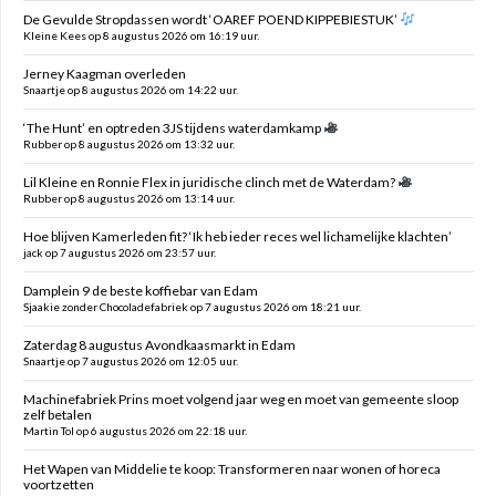
De Gevulde Stropdassen wordt ‘OAREF POEND KIPPEBIESTUK’
Kleine Kees op 8 augustus 2026 om 16:19 uur.
Jerney Kaagman overleden
Snaartje op 8 augustus 2026 om 14:22 uur.
‘The Hunt’ en optreden 3JS tijdens waterdamkamp
Rubber op 8 augustus 2026 om 13:32 uur.
Lil Kleine en Ronnie Flex in juridische clinch met de Waterdam?
Rubber op 8 augustus 2026 om 13:14 uur.
Hoe blijven Kamerleden fit? ‘Ik heb ieder reces wel lichamelijke klachten’
jack op 7 augustus 2026 om 23:57 uur.
Damplein 9 de beste koffiebar van Edam
Sjaakie zonder Chocoladefabriek op 7 augustus 2026 om 18:21 uur.
Zaterdag 8 augustus Avondkaasmarkt in Edam
Snaartje op 7 augustus 2026 om 12:05 uur.
Machinefabriek Prins moet volgend jaar weg en moet van gemeente sloop
zelf betalen
Martin Tol op 6 augustus 2026 om 22:18 uur.
Het Wapen van Middelie te koop: Transformeren naar wonen of horeca
voortzetten