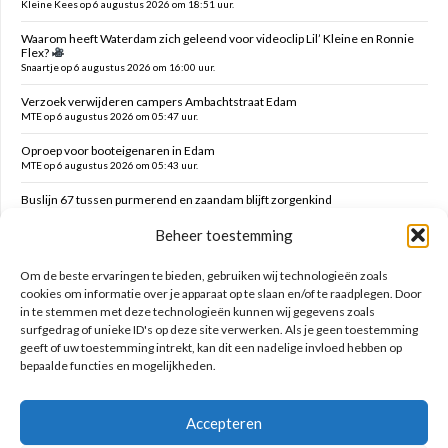
Kleine Kees op 6 augustus 2026 om 18:51 uur.
Waarom heeft Waterdam zich geleend voor videoclip Lil’ Kleine en Ronnie
Flex?
Snaartje op 6 augustus 2026 om 16:00 uur.
Verzoek verwijderen campers Ambachtstraat Edam
MTE op 6 augustus 2026 om 05:47 uur.
Oproep voor booteigenaren in Edam
MTE op 6 augustus 2026 om 05:43 uur.
Buslijn 67 tussen purmerend en zaandam blijft zorgenkind
Florijs Jan op 5 augustus 2026 om 12:54 uur.
Beheer toestemming
Vernieuwen speelplek Oranjefontein
Dikke Dirk op 5 augustus 2026 om 12:47 uur.
Om de beste ervaringen te bieden, gebruiken wij technologieën zoals
cookies om informatie over je apparaat op te slaan en/of te raadplegen. Door
in te stemmen met deze technologieën kunnen wij gegevens zoals
Zoeken op deze site
surfgedrag of unieke ID's op deze site verwerken. Als je geen toestemming
geeft of uw toestemming intrekt, kan dit een nadelige invloed hebben op
bepaalde functies en mogelijkheden.
Accepteren