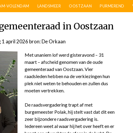
AM-VOLENDAM
LANDSMEER
OOSTZAAN
PURMEREND
 gemeenteraad in Oostzaan
1 april 2026
door
bron: De Orkaan
admin
Met unaniem lof werd gisteravond – 31
maart – afscheid genomen van de oude
gemeenteraad van Oostzaan. Vier
raadsleden hebben na de verkiezingen hun
plek niet weten te behouden en zullen dus
moeten vertrekken.
De raadsvergadering trapt af met
burgemeester Polak, hij stelt vast dat dit een
zeer bijzondere raadsvergadering is.
Iedereen weet al waar hij het over heeft en er