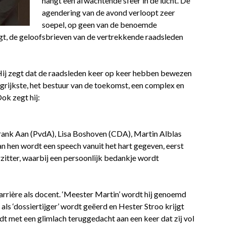
hangt een afwachtende sfeer in de lucht. De
agendering van de avond verloopt zeer
soepel, op geen van de benoemde
gt, de geloofsbrieven van de vertrekkende raadsleden
ij zegt dat de raadsleden keer op keer hebben bewezen
ngrijkste, het bestuur van de toekomst, een complex en
ok zegt hij:
rank Aan (PvdA), Lisa Boshoven (CDA), Martin Alblas
n hen wordt een speech vanuit het hart gegeven, eerst
zitter, waarbij een persoonlijk bedankje wordt
carrière als docent. ‘Meester Martin’ wordt hij genoemd
als ‘dossiertijger’ wordt geëerd en Hester Stroo krijgt
t met een glimlach teruggedacht aan een keer dat zij vol