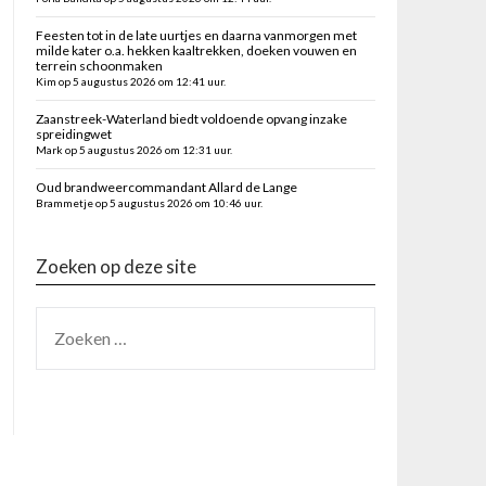
Feesten tot in de late uurtjes en daarna vanmorgen met
milde kater o.a. hekken kaaltrekken, doeken vouwen en
terrein schoonmaken
Kim op 5 augustus 2026 om 12:41 uur.
Zaanstreek-Waterland biedt voldoende opvang inzake
spreidingwet
Mark op 5 augustus 2026 om 12:31 uur.
Oud brandweercommandant Allard de Lange
Brammetje op 5 augustus 2026 om 10:46 uur.
Zoeken op deze site