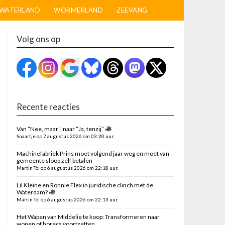
WATERLAND
WORMERLAND
ZEEVANG
Volg ons op
Recente reacties
Van “Nee, maar”, naar “Ja, tenzij”
Snaartje op 7 augustus 2026 om 03:20 uur.
Machinefabriek Prins moet volgend jaar weg en moet van
gemeente sloop zelf betalen
Martin Tol op 6 augustus 2026 om 22:18 uur.
Lil Kleine en Ronnie Flex in juridische clinch met de
Waterdam?
Martin Tol op 6 augustus 2026 om 22:13 uur.
Het Wapen van Middelie te koop: Transformeren naar
wonen of horeca voortzetten