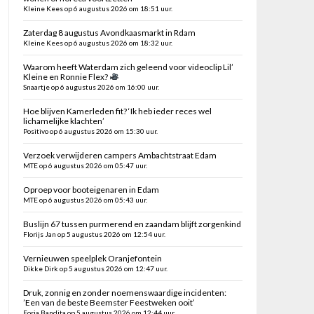
Kleine Kees op 6 augustus 2026 om 18:51 uur.
Zaterdag 8 augustus Avondkaasmarkt in Rdam
Kleine Kees op 6 augustus 2026 om 18:32 uur.
Waarom heeft Waterdam zich geleend voor videoclip Lil’
Kleine en Ronnie Flex?
Snaartje op 6 augustus 2026 om 16:00 uur.
Hoe blijven Kamerleden fit? ‘Ik heb ieder reces wel
lichamelijke klachten’
Positivo op 6 augustus 2026 om 15:30 uur.
Verzoek verwijderen campers Ambachtstraat Edam
MTE op 6 augustus 2026 om 05:47 uur.
Oproep voor booteigenaren in Edam
MTE op 6 augustus 2026 om 05:43 uur.
Buslijn 67 tussen purmerend en zaandam blijft zorgenkind
Florijs Jan op 5 augustus 2026 om 12:54 uur.
Vernieuwen speelplek Oranjefontein
Dikke Dirk op 5 augustus 2026 om 12:47 uur.
Druk, zonnig en zonder noemenswaardige incidenten:
’Een van de beste Beemster Feestweken ooit’
Foria Bandita op 5 augustus 2026 om 12:44 uur.