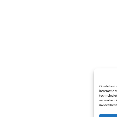
Om de beste 
informatie o
technologieë
verwerken. A
invloed hebb