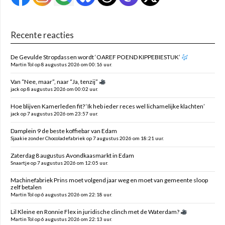
Recente reacties
De Gevulde Stropdassen wordt ‘OAREF POEND KIPPEBIESTUK’
Martin Tol op 8 augustus 2026 om 00:16 uur.
Van “Nee, maar”, naar “Ja, tenzij”
jack op 8 augustus 2026 om 00:02 uur.
Hoe blijven Kamerleden fit? ‘Ik heb ieder reces wel lichamelijke klachten’
jack op 7 augustus 2026 om 23:57 uur.
Damplein 9 de beste koffiebar van Edam
Sjaakie zonder Chocoladefabriek op 7 augustus 2026 om 18:21 uur.
Zaterdag 8 augustus Avondkaasmarkt in Edam
Snaartje op 7 augustus 2026 om 12:05 uur.
Machinefabriek Prins moet volgend jaar weg en moet van gemeente sloop
zelf betalen
Martin Tol op 6 augustus 2026 om 22:18 uur.
Lil Kleine en Ronnie Flex in juridische clinch met de Waterdam?
Martin Tol op 6 augustus 2026 om 22:13 uur.