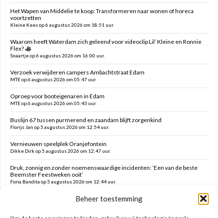
Het Wapen van Middelie te koop: Transformeren naar wonen of horeca
voortzetten
Kleine Kees op 6 augustus 2026 om 18:51 uur.
Waarom heeft Waterdam zich geleend voor videoclip Lil’ Kleine en Ronnie
Flex?
Snaartje op 6 augustus 2026 om 16:00 uur.
Verzoek verwijderen campers Ambachtstraat Edam
MTE op 6 augustus 2026 om 05:47 uur.
Oproep voor booteigenaren in Edam
MTE op 6 augustus 2026 om 05:43 uur.
Buslijn 67 tussen purmerend en zaandam blijft zorgenkind
Florijs Jan op 5 augustus 2026 om 12:54 uur.
Vernieuwen speelplek Oranjefontein
Dikke Dirk op 5 augustus 2026 om 12:47 uur.
Druk, zonnig en zonder noemenswaardige incidenten: ’Een van de beste
Beemster Feestweken ooit’
Foria Bandita op 5 augustus 2026 om 12:44 uur.
Beheer toestemming
Feesten tot in de late uurtjes en daarna vanmorgen met milde kater o.a.
hekken kaaltrekken, doeken vouwen en terrein schoonmaken
Kim op 5 augustus 2026 om 12:41 uur.