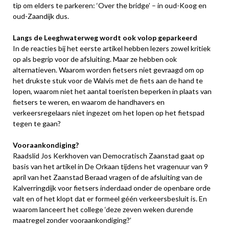
tip om elders te parkeren: ‘Over the bridge’ – in oud-Koog en
oud-Zaandijk dus.
Langs de Leeghwaterweg wordt ook volop geparkeerd
In de reacties bij het eerste artikel hebben lezers zowel kritiek
op als begrip voor de afsluiting. Maar ze hebben ook
alternatieven. Waarom worden fietsers niet gevraagd om op
het drukste stuk voor de Walvis met de fiets aan de hand te
lopen, waarom niet het aantal toeristen beperken in plaats van
fietsers te weren, en waarom de handhavers en
verkeersregelaars niet ingezet om het lopen op het fietspad
tegen te gaan?
Vooraankondiging?
Raadslid Jos Kerkhoven van Democratisch Zaanstad gaat op
basis van het artikel in De Orkaan tijdens het vragenuur van 9
april van het Zaanstad Beraad vragen of de afsluiting van de
Kalverringdijk voor fietsers inderdaad onder de openbare orde
valt en of het klopt dat er formeel géén verkeersbesluit is. En
waarom lanceert het college ‘deze zeven weken durende
maatregel zonder vooraankondiging?’