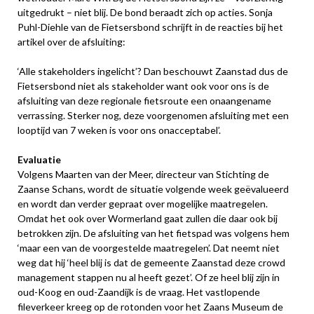
uitgedrukt – niet blij. De bond beraadt zich op acties. Sonja
Puhl-Diehle van de Fietsersbond schrijft in de reacties bij het
artikel over de afsluiting:
‘Alle stakeholders ingelicht’? Dan beschouwt Zaanstad dus de
Fietsersbond niet als stakeholder want ook voor ons is de
afsluiting van deze regionale fietsroute een onaangename
verrassing. Sterker nog, deze voorgenomen afsluiting met een
looptijd van 7 weken is voor ons onacceptabel’.
Evaluatie
Volgens Maarten van der Meer, directeur van Stichting de
Zaanse Schans, wordt de situatie volgende week geëvalueerd
en wordt dan verder gepraat over mogelijke maatregelen.
Omdat het ook over Wormerland gaat zullen die daar ook bij
betrokken zijn. De afsluiting van het fietspad was volgens hem
‘maar een van de voorgestelde maatregelen’. Dat neemt niet
weg dat hij ‘heel blij is dat de gemeente Zaanstad deze crowd
management stappen nu al heeft gezet’. Of ze heel blij zijn in
oud-Koog en oud-Zaandijk is de vraag. Het vastlopende
fileverkeer kreeg op de rotonden voor het Zaans Museum de