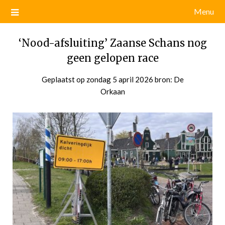
Menu
‘Nood-afsluiting’ Zaanse Schans nog
geen gelopen race
Geplaatst op
zondag 5 april 2026
door
bron: De
Orkaan
admin