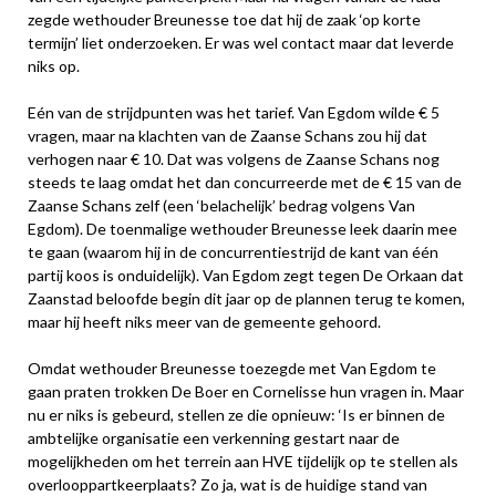
zegde wethouder Breunesse toe dat hij de zaak ‘op korte
termijn’ liet onderzoeken. Er was wel contact maar dat leverde
niks op.
Eén van de strijdpunten was het tarief. Van Egdom wilde € 5
vragen, maar na klachten van de Zaanse Schans zou hij dat
verhogen naar € 10. Dat was volgens de Zaanse Schans nog
steeds te laag omdat het dan concurreerde met de € 15 van de
Zaanse Schans zelf (een ‘belachelijk’ bedrag volgens Van
Egdom). De toenmalige wethouder Breunesse leek daarin mee
te gaan (waarom hij in de concurrentiestrijd de kant van één
partij koos is onduidelijk). Van Egdom zegt tegen De Orkaan dat
Zaanstad beloofde begin dit jaar op de plannen terug te komen,
maar hij heeft niks meer van de gemeente gehoord.
Omdat wethouder Breunesse toezegde met Van Egdom te
gaan praten trokken De Boer en Cornelisse hun vragen in. Maar
nu er niks is gebeurd, stellen ze die opnieuw: ‘Is er binnen de
ambtelijke organisatie een verkenning gestart naar de
mogelijkheden om het terrein aan HVE tijdelijk op te stellen als
overlooppartkeerplaats? Zo ja, wat is de huidige stand van