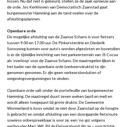
lossen. Nu dat niet is gebeurd, stellen ze de zaak opnieuw aan
de orde. Jos Kerkhoven van Democratisch Zaanstad gaat
burgemeester Hamming aan de tand voelen over de
afsluitingsplannen.
Openbare orde
De mogelijke afsluiting van de Zaanse Schans is voor fietsers
tussen 9.00 en 17.00 uur. De Pinkersterdrie en Diederik
Sonoyweg kunnen voor auto’s worden afgesloten en bovendien
is er de tijdelijke inrichting van het parkeerterrein van JS Cocoa
als ‘overloop’ voor de Zaanse Schans. De maatregelen lijken in
het kader van de openbare orde (verkeersdrukte) te zijn
genomen genomen. Er zijn geen verkeersbesluiten of
omgevingsvergunningen te vinden.
Openbare orde valt onder de portefeuille van burgemeester
Hamming. De maatregel duurt zeven weken (april en mei) en
wordt alleen toegepast bij grote drukte. De Gemeente
Wormerland is boos omdat ze niet door Zaanstad op de hoogte
is gebracht en omdat afsluiting van een doorgaande fietsroute
sowieso onbespreekbaar is voor ze, een ‘no-go’, volgens
wethouder Marc Wit. Bij de Fietsersbond zijn ze – voorzichtig