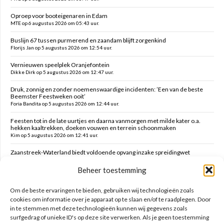
Oproep voor booteigenaren in Edam
MTE op 6 augustus 2026 om 05:43 uur.
Buslijn 67 tussen purmerend en zaandam blijft zorgenkind
Florijs Jan op 5 augustus 2026 om 12:54 uur.
Vernieuwen speelplek Oranjefontein
Dikke Dirk op 5 augustus 2026 om 12:47 uur.
Druk, zonnig en zonder noemenswaardige incidenten: ’Een van de beste
Beemster Feestweken ooit’
Foria Bandita op 5 augustus 2026 om 12:44 uur.
Feesten tot in de late uurtjes en daarna vanmorgen met milde kater o.a.
hekken kaaltrekken, doeken vouwen en terrein schoonmaken
Kim op 5 augustus 2026 om 12:41 uur.
Zaanstreek-Waterland biedt voldoende opvang inzake spreidingwet
Mark op 5 augustus 2026 om 12:31 uur.
Beheer toestemming
Oud brandweercommandant Allard de Lange
Brammetje op 5 augustus 2026 om 10:46 uur.
Om de beste ervaringen te bieden, gebruiken wij technologieën zoals
cookies om informatie over je apparaat op te slaan en/of te raadplegen. Door
in te stemmen met deze technologieën kunnen wij gegevens zoals
Zoeken op deze site
surfgedrag of unieke ID's op deze site verwerken. Als je geen toestemming