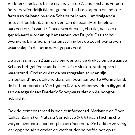
Verkeersregelaars bij de ingang van de Zaanse Schans vragen
fietsers vriendelijk (klopt, gecheckt) af te stappen en met de
fiets aan de hand over de Schans te lopen. Het dreigende
fietsverbod lijkt daarmee even van de baan. Het tijdelijke
parkeerterrein van JS Cocoa wordt niet gebruikt, wel kan er
geparkeerd worden op het terrein van Duyvis. Dat stond
overigens bijna leeg, in tegenstelling tot de Leeghwaterweg
waar volop in de berm werd geparkeerd.
De beslissing van Zaanstad om wegens de drukte op de Zaanse
Schans het gebied voor fietsers af te sluiten, stuit op veel
weerstand. Ondanks dat de maatregelen zouden zijn
‘afgestemd’ met stakeholders, zijn buurgemeente Wormerland,
de Fietsersbond en Van Egdom & Zn. Verkeerswerken (liggend
aan de afgesloten Diederik Sonoyweg) niet op de hoogte
gebracht.
Ook de gemeenteraad is niet geïnformeerd. Marianne de Boer
(Lokaal Zaans) en Natasja Cornelisse (PVV) gaan technische
vragen over extra parkeerplekken indienen. Die hadden ze vorig
jaar opgehouden omdat de wethouder beloofde het op te