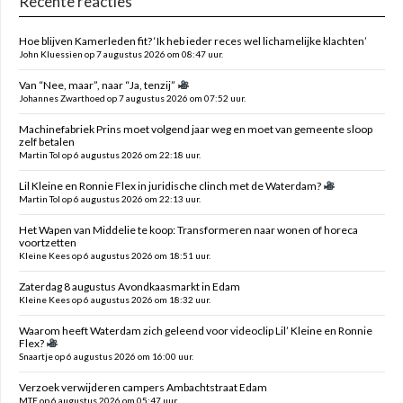
Recente reacties
Hoe blijven Kamerleden fit? ‘Ik heb ieder reces wel lichamelijke klachten’
John Kluessien op 7 augustus 2026 om 08:47 uur.
Van “Nee, maar”, naar “Ja, tenzij”
Johannes Zwarthoed op 7 augustus 2026 om 07:52 uur.
Machinefabriek Prins moet volgend jaar weg en moet van gemeente sloop
zelf betalen
Martin Tol op 6 augustus 2026 om 22:18 uur.
Lil Kleine en Ronnie Flex in juridische clinch met de Waterdam?
Martin Tol op 6 augustus 2026 om 22:13 uur.
Het Wapen van Middelie te koop: Transformeren naar wonen of horeca
voortzetten
Kleine Kees op 6 augustus 2026 om 18:51 uur.
Zaterdag 8 augustus Avondkaasmarkt in Edam
Kleine Kees op 6 augustus 2026 om 18:32 uur.
Waarom heeft Waterdam zich geleend voor videoclip Lil’ Kleine en Ronnie
Flex?
Snaartje op 6 augustus 2026 om 16:00 uur.
Verzoek verwijderen campers Ambachtstraat Edam
MTE op 6 augustus 2026 om 05:47 uur.