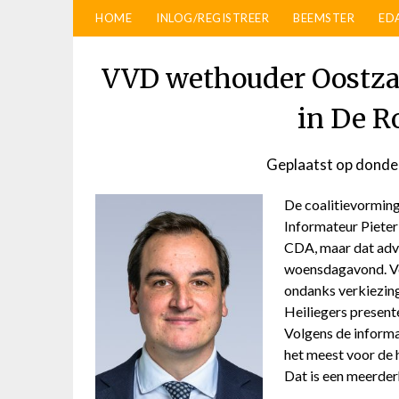
HOME
INLOG/REGISTREER
BEEMSTER
ED
VVD wethouder Oostzaa
in De R
Geplaatst op
donder
De coalitievorming
Informateur Pieter
CDA, maar dat advi
woensdagavond. Voo
ondanks verkiezing
Heiliegers presente
Volgens de inform
het meest voor de h
Dat is een meerderh