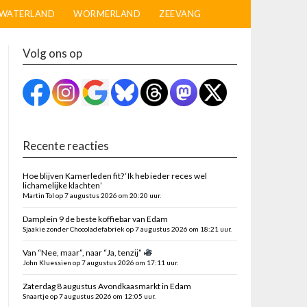
WATERLAND
WORMERLAND
ZEEVANG
Volg ons op
Recente reacties
Hoe blijven Kamerleden fit? ‘Ik heb ieder reces wel
lichamelijke klachten’
Martin Tol op 7 augustus 2026 om 20:20 uur.
Damplein 9 de beste koffiebar van Edam
Sjaakie zonder Chocoladefabriek op 7 augustus 2026 om 18:21 uur.
Van “Nee, maar”, naar “Ja, tenzij”
John Kluessien op 7 augustus 2026 om 17:11 uur.
Zaterdag 8 augustus Avondkaasmarkt in Edam
Snaartje op 7 augustus 2026 om 12:05 uur.