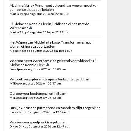
Machinefabriek Prins moet volgend jaar weg en moet van
gemeente sloop zelf betalen
Martin Tol op 6 augustus 2026 om 22:18 uur.
Lil Kleine en Ronnie Flex in juridische clinch met de
Waterdam?
Martin Tol op 6 augustus 2026 om 22:13 uur.
Het Wapen van Middelie te koop: Transformeren naar
wonen of horeca voortzetten
Kleine Kees op 6 augustus 2026 om 18:51 uur.
Waarom heeft Waterdam zich geleend voor videoclip Lil’
Kleine en Ronnie Flex?
Snaartje op 6 augustus 2026 om 16:00 uur.
Verzoek verwijderen campers Ambachtstraat Edam
MTE op 6 augustus 2026 om 05:47 uur.
Oproep voor booteigenaren in Edam
MTE op 6 augustus 2026 om 05:43 uur.
Buslijn 67 tussen purmerend en zaandam blijft zorgenkind
Florijs Jan op 5 augustus 2026 om 12:54 uur.
Vernieuwen speelplek Oranjefontein
Dikke Dirk op 5 augustus 2026 om 12:47 uur.