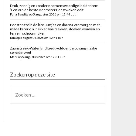
Druk, zonnig en zonder noemenswaardige incidenten:
’Een van de beste Beemster Feestweken ooit’
Foria Bandita op 5 augustus 2026 om 12:44 uur.
Feesten tot in de late uurtjes en daarna vanmorgen met
milde kater o.a. hekken kaaltrekken, doeken vouwen en
terrein schoonmaken
Kim op 5 augustus 2026 om 12:41 uur.
Zaanstreek-Waterland biedt voldoende opvang inzake
spreidingwet
Mark op 5 augustus 2026 om 12:31 uur.
Zoeken op deze site