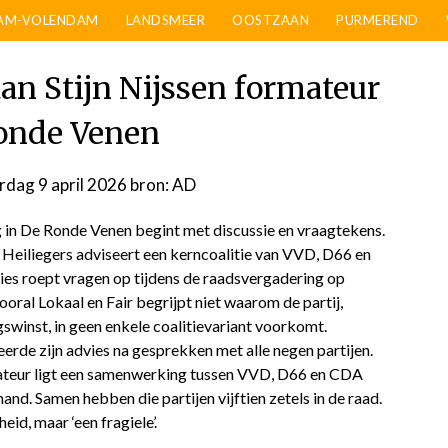
AM-VOLENDAM
LANDSMEER
OOSTZAAN
PURMEREND
n Stijn Nijssen formateur
onde Venen
dag 9 april 2026
door
bron: AD
admin
 in De Ronde Venen begint met discussie en vraagtekens.
 Heiliegers adviseert een kerncoalitie van VVD, D66 en
es roept vragen op tijdens de raadsvergadering op
ral Lokaal en Fair begrijpt niet waarom de partij,
swinst, in geen enkele coalitievariant voorkomt.
erde zijn advies na gesprekken met alle negen partijen.
ateur ligt een samenwerking tussen VVD, D66 en CDA
and. Samen hebben die partijen vijftien zetels in de raad.
eid, maar ‘een fragiele’.