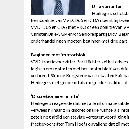
Drie varianten
Heiliegers schetst 
kerncoalitie van VVD, D66 en CDA noemt hij twee
VVD, D66 en CDA met PRO of een coalitie van V
ChristenUnie-SGP en/of Seniorenpartij DRV. Belan
onderhandelingen moeten beginnen met drie partij
Beginnen met ‘motorblok’
VVD‑fractievoorzitter Bart Richter zei het advies 
logisch om te starten met het ‘motorblok’ van drie 
verbreed. Simone Borgstede van Lokaal en Fair had
Heiliegers niet genoemd als mogelijke coalitie‑ o
‘Discretionaire ruimte’
Heiliegers reageerde dat niet alle informatie uit 
verwees hij naar zijn ‘discretionaire ruimte’ als i
zetels nog altijd een stevige vertegenwoordiging i
fractievoorzitter Tom Hoefs opvallend dat zij metee