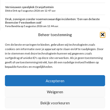
Vernieuwen speelplek Oranjefontein
Dikke Dirk op 5 augustus 2026 om 12:47 uur.
Druk, zonnig en zonder noemenswaardige incidenten: ’Een van de beste
Beemster Feestweken ooit’
Foria Bandita op 5 augustus 2026 om 12:44 uur.
Beheer toestemming
Feesten tot in de late uurtjes en daarna vanmorgen met milde kater o.a.
hekken kaaltrekken, doeken vouwen en terrein schoonmaken
Kim op 5 augustus 2026 om 12:41 uur.
Om de beste ervaringen te bieden, gebruiken wij technologieën zoals
cookies om informatie over je apparaat op te slaan en/of te raadplegen. Door
in te stemmen met deze technologieën kunnen wij gegevens zoals
Zoeken op deze site
surfgedrag of unieke ID's op deze site verwerken. Als je geen toestemming
geeft of uw toestemming intrekt, kan dit een nadelige invloed hebben op
bepaalde functies en mogelijkheden.
Accepteren
Weigeren
Bekijk voorkeuren
Geniet nooit met mate!