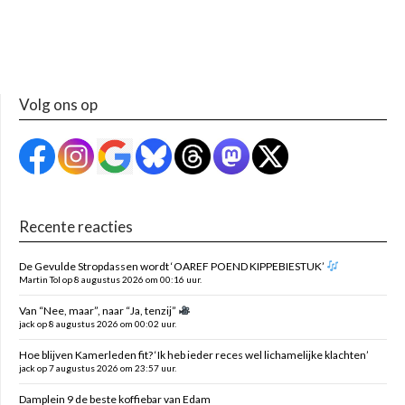
Volg ons op
Recente reacties
De Gevulde Stropdassen wordt ‘OAREF POEND KIPPEBIESTUK’
Martin Tol op 8 augustus 2026 om 00:16 uur.
Van “Nee, maar”, naar “Ja, tenzij”
jack op 8 augustus 2026 om 00:02 uur.
Hoe blijven Kamerleden fit? ‘Ik heb ieder reces wel lichamelijke klachten’
jack op 7 augustus 2026 om 23:57 uur.
Damplein 9 de beste koffiebar van Edam