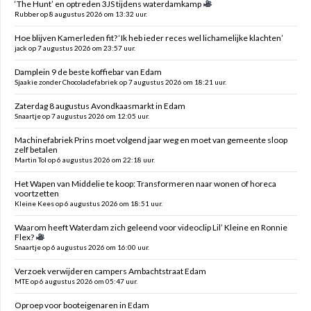
‘The Hunt’ en optreden 3JS tijdens waterdamkamp
Rubber op 8 augustus 2026 om 13:32 uur.
Hoe blijven Kamerleden fit? ‘Ik heb ieder reces wel lichamelijke klachten’
jack op 7 augustus 2026 om 23:57 uur.
Damplein 9 de beste koffiebar van Edam
Sjaakie zonder Chocoladefabriek op 7 augustus 2026 om 18:21 uur.
Zaterdag 8 augustus Avondkaasmarkt in Edam
Snaartje op 7 augustus 2026 om 12:05 uur.
Machinefabriek Prins moet volgend jaar weg en moet van gemeente sloop
zelf betalen
Martin Tol op 6 augustus 2026 om 22:18 uur.
Het Wapen van Middelie te koop: Transformeren naar wonen of horeca
voortzetten
Kleine Kees op 6 augustus 2026 om 18:51 uur.
Waarom heeft Waterdam zich geleend voor videoclip Lil’ Kleine en Ronnie
Flex?
Snaartje op 6 augustus 2026 om 16:00 uur.
Verzoek verwijderen campers Ambachtstraat Edam
MTE op 6 augustus 2026 om 05:47 uur.
Oproep voor booteigenaren in Edam