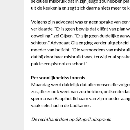
seksueel misbruik dat in zijn jeugd zou hebben pla
uit de keukenla en zegt zich daarna niets meer te 
Volgens zijn advocaat was er geen sprake van ee
verklaarde. “Er is geen bewijs dat cliënt van plan 
opwelling,” zei Gijsen. “Er zijn geen duidelijke aan
schieten.” Advocaat Gijsen ging verder uitgebreid i
moeder van beticht. “Die vermoedens van misbruik 
dat hij door haar misbruikt was, terwijl er al sprak
pakte een pistool en schoot.”
Persoonlijkheidsstoornis
Maandag werd duidelijk dat alle mensen die volgens
zus, die er ook weet van zou hebben, ontkende da
sperma van B. op het lichaam van zijn moeder aan
vaak seks had in de badkamer.
De rechtbank doet op 28 april uitspraak.