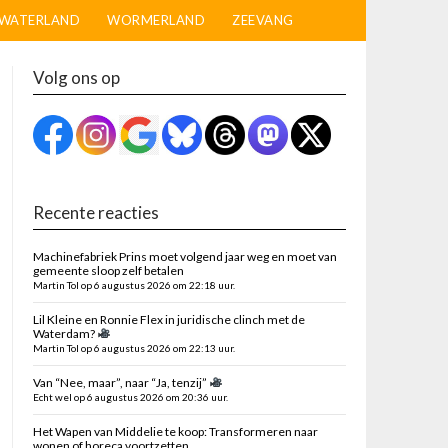
WATERLAND
WORMERLAND
ZEEVANG
Volg ons op
Recente reacties
Machinefabriek Prins moet volgend jaar weg en moet van
gemeente sloop zelf betalen
Martin Tol op 6 augustus 2026 om 22:18 uur.
Lil Kleine en Ronnie Flex in juridische clinch met de
Waterdam?
Martin Tol op 6 augustus 2026 om 22:13 uur.
Van “Nee, maar”, naar “Ja, tenzij”
Echt wel op 6 augustus 2026 om 20:36 uur.
Het Wapen van Middelie te koop: Transformeren naar
wonen of horeca voortzetten