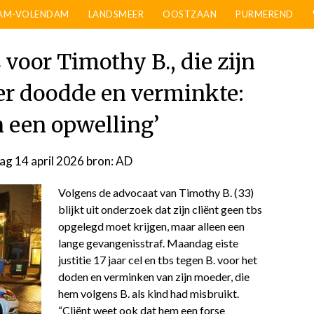
AM-VOLENDAM
LANDSMEER
OOSTZAAN
PURMEREND
 voor Timothy B., die zijn
r doodde en verminkte:
n een opwelling’
ag 14 april 2026
door
bron: AD
admin
Volgens de advocaat van Timothy B. (33)
blijkt uit onderzoek dat zijn cliënt geen tbs
opgelegd moet krijgen, maar alleen een
lange gevangenisstraf. Maandag eiste
justitie 17 jaar cel en tbs tegen B. voor het
doden en verminken van zijn moeder, die
hem volgens B. als kind had misbruikt.
“Cliënt weet ook dat hem een forse