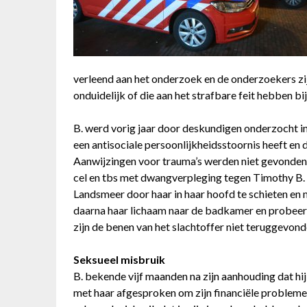
verleend aan het onderzoek en de onderzoekers zijn 
onduidelijk of die aan het strafbare feit hebben bi
B. werd vorig jaar door deskundigen onderzocht in
een antisociale persoonlijkheidsstoornis heeft en 
Aanwijzingen voor trauma’s werden niet gevonden
cel en tbs met dwangverpleging tegen Timothy B. D
Landsmeer door haar in haar hoofd te schieten en 
daarna haar lichaam naar de badkamer en probeerd
zijn de benen van het slachtoffer niet teruggevond
Seksueel misbruik
B. bekende vijf maanden na zijn aanhouding dat hi
met haar afgesproken om zijn financiële probleme