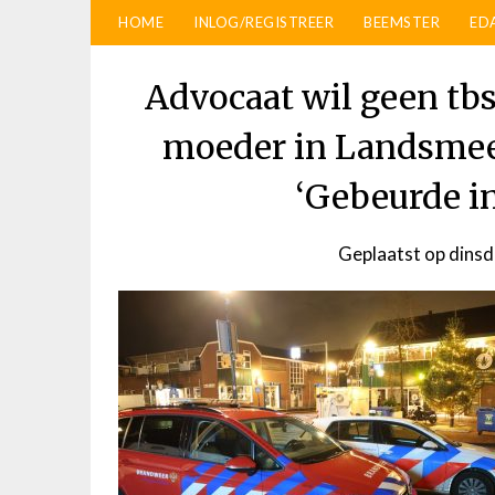
HOME
INLOG/REGISTREER
BEEMSTER
ED
Advocaat wil geen tbs
moeder in Landsmee
‘Gebeurde i
Geplaatst op
dinsd