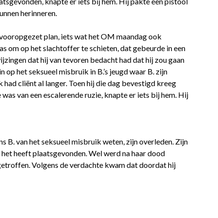
atsgevonden, knapte er iets bij hem. Hij pakte een pistool
kunnen herinneren.
n vooropgezet plan, iets wat het OM maandag ook
was om op het slachtoffer te schieten, dat gebeurde in een
wijzingen dat hij van tevoren bedacht had dat hij zou gaan
n op het seksueel misbruik in B.’s jeugd waar B. zijn
had cliënt al langer. Toen hij die dag bevestigd kreeg
e was van een escalerende ruzie, knapte er iets bij hem. Hij
 B. van het seksueel misbruik weten, zijn overleden. Zijn
t het heeft plaatsgevonden. Wel werd na haar dood
getroffen. Volgens de verdachte kwam dat doordat hij