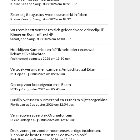
Kleine Kees op 6 augustus 2026 om 18:51 uur.
Zaterdag 8 augustus Avondkaasmarkt in Rdam
Kleine Kees op 6 augustus 2026 om 18:32 uur.
Waarom heeft Waterdam zich geleend voor videoclip Lil’
Kleine en Ronnie Flex?
Snaartje op 6 augustus 2026 om 16:00 uur.
Hoe blijven Kamerleden fit? ‘Ik heb ieder reces wel
lichamelijke klachten’
Positivo op 6 augustus 2026 om 15:30 uur.
Verzoek verwijderen campers Ambachtstraat Edam
MTE op 6 augustus 2026 om 05:47 uur.
Oproep voor booteigenaren in Edam
MTE op 6 augustus 2026 om 05:43 uur.
Buslijn 67 tussen purmerend en zaandam blijft zorgenkind
Florijs Jan op 5 augustus 2026 om 12:54 uur.
Vernieuwen speelplek Oranjefontein
Dikke Dirk op 5 augustus 2026 om 12:47 uur.
Druk, zonnig en zonder noemenswaardige incidenten:
’Een van de beste Beemster Feestweken ooit’
Foria Bandita op 5 augustus 2026 om 12:44 uur.