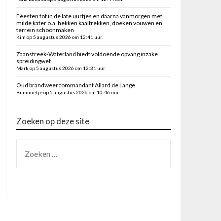
Feesten tot in de late uurtjes en daarna vanmorgen met
milde kater o.a. hekken kaaltrekken, doeken vouwen en
terrein schoonmaken
Kim op 5 augustus 2026 om 12:41 uur.
Zaanstreek-Waterland biedt voldoende opvang inzake
spreidingwet
Mark op 5 augustus 2026 om 12:31 uur.
Oud brandweercommandant Allard de Lange
Brammetje op 5 augustus 2026 om 10:46 uur.
Zoeken op deze site