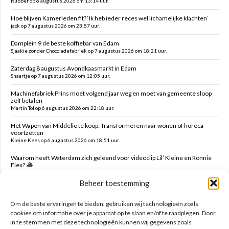
Rubber op 8 augustus 2026 om 13:14 uur.
Hoe blijven Kamerleden fit? ‘Ik heb ieder reces wel lichamelijke klachten’
jack op 7 augustus 2026 om 23:57 uur.
Damplein 9 de beste koffiebar van Edam
Sjaakie zonder Chocoladefabriek op 7 augustus 2026 om 18:21 uur.
Zaterdag 8 augustus Avondkaasmarkt in Edam
Snaartje op 7 augustus 2026 om 12:05 uur.
Machinefabriek Prins moet volgend jaar weg en moet van gemeente sloop
zelf betalen
Martin Tol op 6 augustus 2026 om 22:18 uur.
Het Wapen van Middelie te koop: Transformeren naar wonen of horeca
voortzetten
Kleine Kees op 6 augustus 2026 om 18:51 uur.
Waarom heeft Waterdam zich geleend voor videoclip Lil’ Kleine en Ronnie
Flex?
Snaartje op 6 augustus 2026 om 16:00 uur.
Beheer toestemming
Verzoek verwijderen campers Ambachtstraat Edam
MTE op 6 augustus 2026 om 05:47 uur.
Om de beste ervaringen te bieden, gebruiken wij technologieën zoals
cookies om informatie over je apparaat op te slaan en/of te raadplegen. Door
in te stemmen met deze technologieën kunnen wij gegevens zoals
Zoeken op deze site