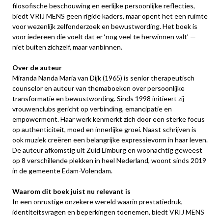
filosofische beschouwing en eerlijke persoonlijke reflecties,
biedt VRIJ MENS geen rigide kaders, maar opent het een ruimte
voor wezenlijk zelfonderzoek en bewustwording. Het boek is
voor iedereen die voelt dat er ‘nog veel te herwinnen valt’ —
niet buiten zichzelf, maar vanbinnen.
Over de auteur
Miranda Nanda Maria van Dijk (1965) is senior therapeutisch
counselor en auteur van themaboeken over persoonlijke
transformatie en bewustwording. Sinds 1998 initieert zij
vrouwenclubs gericht op verbinding, emancipatie en
empowerment. Haar werk kenmerkt zich door een sterke focus
op authenticiteit, moed en innerlijke groei. Naast schrijven is
ook muziek creëren een belangrijke expressievorm in haar leven.
De auteur afkomstig uit Zuid Limburg en woonachtig geweest
op 8 verschillende plekken in heel Nederland, woont sinds 2019
in de gemeente Edam-Volendam.
Waarom dit boek juist nu relevant is
In een onrustige onzekere wereld waarin prestatiedruk,
identiteitsvragen en beperkingen toenemen, biedt VRIJ MENS