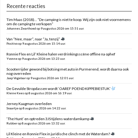
Recente reacties
Tim Maas (2018)… “De camping is niet te koop. Wij zijn ook niet voornemens
om de camping te verkopen”
Johannes Zwarthoed op 9 augustus 2026 om 15:51 uur.
Van “Nee, maar”, naar “Ja, tenzij”
Positivo op 9 augustus 2026 om 15:14 uur.
Ronnie Flex en Lil’ Kleine halen verdrinkingsscène offline na ophef
Yvonne op 9 augustus 2026 om 13:23 uur.
Scooterrijder gewond bij botsing met auto in Purmerend, wordt daarna ook
nog overreden
Jaap Vogelaar op 9 augustus 2026 om 12:01 uur.
De Gevulde Stropdassen wordt ‘OAREF POEND KIPPEBIESTUK’
Kleine Kees op 8 augustus 2026 om 16:19 uur.
Jerney Kaagman overleden
Snaartje op 8 augustus 2026 om 14:22 uur.
‘The Hunt’ en optreden 3JS tijdens waterdamkamp
Rubber op 8 augustus 2026 om 13:32 uur.
Lil Kleine en Ronnie Flex in juridische clinch met de Waterdam?