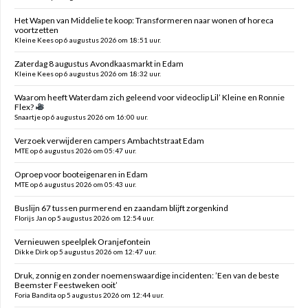
Het Wapen van Middelie te koop: Transformeren naar wonen of horeca
voortzetten
Kleine Kees op 6 augustus 2026 om 18:51 uur.
Zaterdag 8 augustus Avondkaasmarkt in Edam
Kleine Kees op 6 augustus 2026 om 18:32 uur.
Waarom heeft Waterdam zich geleend voor videoclip Lil’ Kleine en Ronnie
Flex?
Snaartje op 6 augustus 2026 om 16:00 uur.
Verzoek verwijderen campers Ambachtstraat Edam
MTE op 6 augustus 2026 om 05:47 uur.
Oproep voor booteigenaren in Edam
MTE op 6 augustus 2026 om 05:43 uur.
Buslijn 67 tussen purmerend en zaandam blijft zorgenkind
Florijs Jan op 5 augustus 2026 om 12:54 uur.
Vernieuwen speelplek Oranjefontein
Dikke Dirk op 5 augustus 2026 om 12:47 uur.
Druk, zonnig en zonder noemenswaardige incidenten: ’Een van de beste
Beemster Feestweken ooit’
Foria Bandita op 5 augustus 2026 om 12:44 uur.