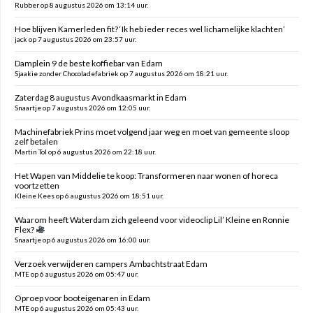
Rubber op 8 augustus 2026 om 13:14 uur.
Hoe blijven Kamerleden fit? ‘Ik heb ieder reces wel lichamelijke klachten’
jack op 7 augustus 2026 om 23:57 uur.
Damplein 9 de beste koffiebar van Edam
Sjaakie zonder Chocoladefabriek op 7 augustus 2026 om 18:21 uur.
Zaterdag 8 augustus Avondkaasmarkt in Edam
Snaartje op 7 augustus 2026 om 12:05 uur.
Machinefabriek Prins moet volgend jaar weg en moet van gemeente sloop
zelf betalen
Martin Tol op 6 augustus 2026 om 22:18 uur.
Het Wapen van Middelie te koop: Transformeren naar wonen of horeca
voortzetten
Kleine Kees op 6 augustus 2026 om 18:51 uur.
Waarom heeft Waterdam zich geleend voor videoclip Lil’ Kleine en Ronnie
Flex?
Snaartje op 6 augustus 2026 om 16:00 uur.
Verzoek verwijderen campers Ambachtstraat Edam
MTE op 6 augustus 2026 om 05:47 uur.
Oproep voor booteigenaren in Edam
MTE op 6 augustus 2026 om 05:43 uur.