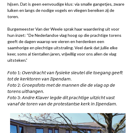
hijsen. Dat is geen eenvoudige klus: via smalle gangetjes, zware
luiken en langs de nodige vogels en vliegen bereiken zij de
toren.
Burgemeester Van der Weele sprak haar waardering uit voor
hun inzet: “De Nederlandse vlag hoog op die prachtige torens
geeft de dagen waarop we vieren en herdenken een
saamhorige en plechtige uitstraling. Veel dank dat jullie elke
keer, soms al tientallen jaren, vrijwillig voor ons allen de vlag
uitsteken.”
𝘍𝘰𝘵𝘰 1: 𝘖𝘷𝘦𝘳𝘥𝘳𝘢𝘤𝘩𝘵 𝘷𝘢𝘯 𝘧𝘺𝘴𝘪𝘦𝘬𝘦 𝘴𝘭𝘦𝘶𝘵𝘦𝘭 𝘥𝘪𝘦 𝘵𝘰𝘦𝘨𝘢𝘯𝘨 𝘨𝘦𝘦𝘧𝘵
𝘵𝘰𝘵 𝘥𝘦 𝘬𝘦𝘳𝘬𝘵𝘰𝘳𝘦𝘯 𝘷𝘢𝘯 𝘐𝘭𝘱𝘦𝘯𝘥𝘢𝘮.
𝘍𝘰𝘵𝘰 2: 𝘎𝘳𝘰𝘦𝘱𝘴𝘧𝘰𝘵𝘰 𝘮𝘦𝘵 𝘥𝘦 𝘮𝘢𝘯𝘯𝘦𝘯 𝘥𝘪𝘦 𝘥𝘦 𝘷𝘭𝘢𝘨 𝘰𝘱 𝘥𝘦
𝘵𝘰𝘳𝘦𝘯𝘴 𝘶𝘪𝘵𝘩𝘢𝘯𝘨𝘦𝘯.
𝘍𝘰𝘵𝘰 3: 𝘈𝘯𝘥𝘳𝘦 𝘒𝘭𝘢𝘷𝘦𝘳 𝘭𝘦𝘨𝘥𝘦 𝘥𝘪𝘵 𝘱𝘳𝘢𝘤𝘩𝘵𝘪𝘨𝘦 𝘶𝘪𝘵𝘻𝘪𝘤𝘩𝘵 𝘷𝘢𝘴𝘵
𝘷𝘢𝘯𝘢𝘧 𝘥𝘦 𝘵𝘰𝘳𝘦𝘯 𝘷𝘢𝘯 𝘥𝘦 𝘱𝘳𝘰𝘵𝘦𝘴𝘵𝘢𝘯𝘵𝘴𝘦 𝘬𝘦𝘳𝘬 𝘪𝘯 𝘐𝘭𝘱𝘦𝘯𝘥𝘢𝘮.