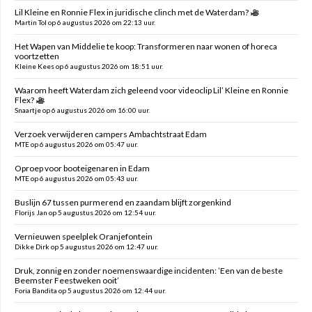
Lil Kleine en Ronnie Flex in juridische clinch met de Waterdam?
Martin Tol op 6 augustus 2026 om 22:13 uur.
Het Wapen van Middelie te koop: Transformeren naar wonen of horeca
voortzetten
Kleine Kees op 6 augustus 2026 om 18:51 uur.
Waarom heeft Waterdam zich geleend voor videoclip Lil’ Kleine en Ronnie
Flex?
Snaartje op 6 augustus 2026 om 16:00 uur.
Verzoek verwijderen campers Ambachtstraat Edam
MTE op 6 augustus 2026 om 05:47 uur.
Oproep voor booteigenaren in Edam
MTE op 6 augustus 2026 om 05:43 uur.
Buslijn 67 tussen purmerend en zaandam blijft zorgenkind
Florijs Jan op 5 augustus 2026 om 12:54 uur.
Vernieuwen speelplek Oranjefontein
Dikke Dirk op 5 augustus 2026 om 12:47 uur.
Druk, zonnig en zonder noemenswaardige incidenten: ’Een van de beste
Beemster Feestweken ooit’
Foria Bandita op 5 augustus 2026 om 12:44 uur.