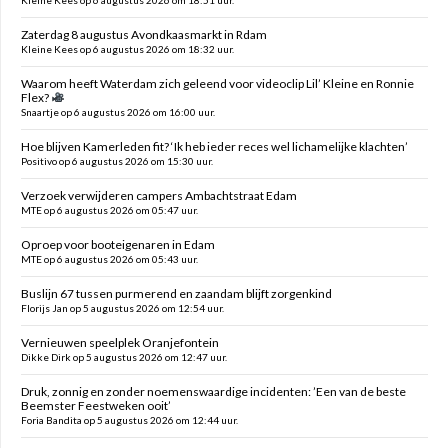
Kleine Kees op 6 augustus 2026 om 18:51 uur.
Zaterdag 8 augustus Avondkaasmarkt in Rdam
Kleine Kees op 6 augustus 2026 om 18:32 uur.
Waarom heeft Waterdam zich geleend voor videoclip Lil’ Kleine en Ronnie
Flex?
Snaartje op 6 augustus 2026 om 16:00 uur.
Hoe blijven Kamerleden fit? ‘Ik heb ieder reces wel lichamelijke klachten’
Positivo op 6 augustus 2026 om 15:30 uur.
Verzoek verwijderen campers Ambachtstraat Edam
MTE op 6 augustus 2026 om 05:47 uur.
Oproep voor booteigenaren in Edam
MTE op 6 augustus 2026 om 05:43 uur.
Buslijn 67 tussen purmerend en zaandam blijft zorgenkind
Florijs Jan op 5 augustus 2026 om 12:54 uur.
Vernieuwen speelplek Oranjefontein
Dikke Dirk op 5 augustus 2026 om 12:47 uur.
Druk, zonnig en zonder noemenswaardige incidenten: ’Een van de beste
Beemster Feestweken ooit’
Foria Bandita op 5 augustus 2026 om 12:44 uur.