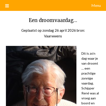
Menu
Een droomvaardag…
Geplaatst op
zondag 26 april 2026
door
bron:
Vaarwwens
admin
Dit is zo’n
dag waar je
van droomt
… een
prachtige
zonnige
vaardag.
Schipper
René was al
vroeg aan
boord en