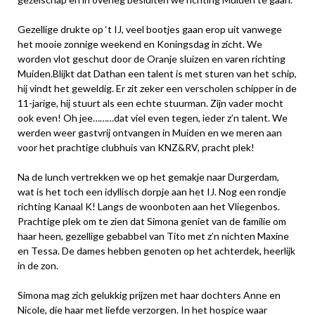
Gezellige drukte op ‘t IJ, veel bootjes gaan erop uit vanwege
het mooie zonnige weekend en Koningsdag in zicht. We
worden vlot geschut door de Oranje sluizen en varen richting
Muiden.Blijkt dat Dathan een talent is met sturen van het schip,
hij vindt het geweldig. Er zit zeker een verscholen schipper in de
11-jarige, hij stuurt als een echte stuurman. Zijn vader mocht
ook even! Oh jee………dat viel even tegen, ieder z’n talent. We
werden weer gastvrij ontvangen in Muiden en we meren aan
voor het prachtige clubhuis van KNZ&RV, pracht plek!
Na de lunch vertrekken we op het gemakje naar Durgerdam,
wat is het toch een idyllisch dorpje aan het IJ. Nog een rondje
richting Kanaal K! Langs de woonboten aan het Vliegenbos.
Prachtige plek om te zien dat Simona geniet van de familie om
haar heen, gezellige gebabbel van Tito met z’n nichten Maxine
en Tessa. De dames hebben genoten op het achterdek, heerlijk
in de zon.
Simona mag zich gelukkig prijzen met haar dochters Anne en
Nicole, die haar met liefde verzorgen. In het hospice waar