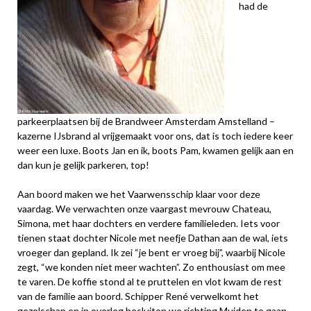
had de
parkeerplaatsen bij de Brandweer Amsterdam Amstelland –
kazerne IJsbrand al vrijgemaakt voor ons, dat is toch iedere keer
weer een luxe. Boots Jan en ik, boots Pam, kwamen gelijk aan en
dan kun je gelijk parkeren, top!
Aan boord maken we het Vaarwensschip klaar voor deze
vaardag. We verwachten onze vaargast mevrouw Chateau,
Simona, met haar dochters en verdere familieleden. Iets voor
tienen staat dochter Nicole met neefje Dathan aan de wal, iets
vroeger dan gepland. Ik zei “je bent er vroeg bij”, waarbij Nicole
zegt, “we konden niet meer wachten”. Zo enthousiast om mee
te varen. De koffie stond al te pruttelen en vlot kwam de rest
van de familie aan boord. Schipper René verwelkomt het
gezelschap en in overleg besluiten we richting Muiden te gaan.