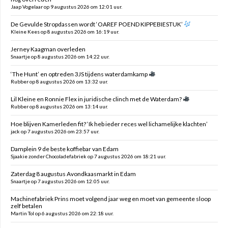
Jaap Vogelaar op 9 augustus 2026 om 12:01 uur.
De Gevulde Stropdassen wordt ‘OAREF POEND KIPPEBIESTUK’
Kleine Kees op 8 augustus 2026 om 16:19 uur.
Jerney Kaagman overleden
Snaartje op 8 augustus 2026 om 14:22 uur.
‘The Hunt’ en optreden 3JS tijdens waterdamkamp
Rubber op 8 augustus 2026 om 13:32 uur.
Lil Kleine en Ronnie Flex in juridische clinch met de Waterdam?
Rubber op 8 augustus 2026 om 13:14 uur.
Hoe blijven Kamerleden fit? ‘Ik heb ieder reces wel lichamelijke klachten’
jack op 7 augustus 2026 om 23:57 uur.
Damplein 9 de beste koffiebar van Edam
Sjaakie zonder Chocoladefabriek op 7 augustus 2026 om 18:21 uur.
Zaterdag 8 augustus Avondkaasmarkt in Edam
Snaartje op 7 augustus 2026 om 12:05 uur.
Machinefabriek Prins moet volgend jaar weg en moet van gemeente sloop
zelf betalen
Martin Tol op 6 augustus 2026 om 22:18 uur.