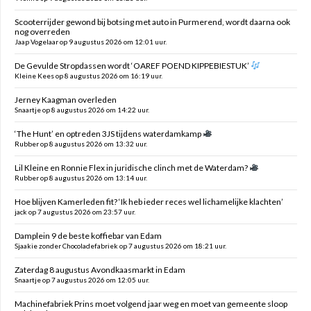
Scooterrijder gewond bij botsing met auto in Purmerend, wordt daarna ook
nog overreden
Jaap Vogelaar op 9 augustus 2026 om 12:01 uur.
De Gevulde Stropdassen wordt ‘OAREF POEND KIPPEBIESTUK’
Kleine Kees op 8 augustus 2026 om 16:19 uur.
Jerney Kaagman overleden
Snaartje op 8 augustus 2026 om 14:22 uur.
‘The Hunt’ en optreden 3JS tijdens waterdamkamp
Rubber op 8 augustus 2026 om 13:32 uur.
Lil Kleine en Ronnie Flex in juridische clinch met de Waterdam?
Rubber op 8 augustus 2026 om 13:14 uur.
Hoe blijven Kamerleden fit? ‘Ik heb ieder reces wel lichamelijke klachten’
jack op 7 augustus 2026 om 23:57 uur.
Damplein 9 de beste koffiebar van Edam
Sjaakie zonder Chocoladefabriek op 7 augustus 2026 om 18:21 uur.
Zaterdag 8 augustus Avondkaasmarkt in Edam
Snaartje op 7 augustus 2026 om 12:05 uur.
Machinefabriek Prins moet volgend jaar weg en moet van gemeente sloop