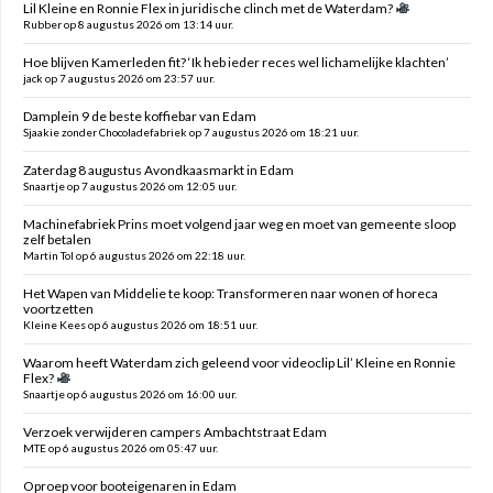
Lil Kleine en Ronnie Flex in juridische clinch met de Waterdam?
Rubber op 8 augustus 2026 om 13:14 uur.
Hoe blijven Kamerleden fit? ‘Ik heb ieder reces wel lichamelijke klachten’
jack op 7 augustus 2026 om 23:57 uur.
Damplein 9 de beste koffiebar van Edam
Sjaakie zonder Chocoladefabriek op 7 augustus 2026 om 18:21 uur.
Zaterdag 8 augustus Avondkaasmarkt in Edam
Snaartje op 7 augustus 2026 om 12:05 uur.
Machinefabriek Prins moet volgend jaar weg en moet van gemeente sloop
zelf betalen
Martin Tol op 6 augustus 2026 om 22:18 uur.
Het Wapen van Middelie te koop: Transformeren naar wonen of horeca
voortzetten
Kleine Kees op 6 augustus 2026 om 18:51 uur.
Waarom heeft Waterdam zich geleend voor videoclip Lil’ Kleine en Ronnie
Flex?
Snaartje op 6 augustus 2026 om 16:00 uur.
Verzoek verwijderen campers Ambachtstraat Edam
MTE op 6 augustus 2026 om 05:47 uur.
Oproep voor booteigenaren in Edam