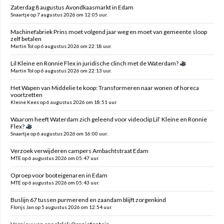
Zaterdag 8 augustus Avondkaasmarkt in Edam
Snaartje op 7 augustus 2026 om 12:05 uur.
Machinefabriek Prins moet volgend jaar weg en moet van gemeente sloop
zelf betalen
Martin Tol op 6 augustus 2026 om 22:18 uur.
Lil Kleine en Ronnie Flex in juridische clinch met de Waterdam?
Martin Tol op 6 augustus 2026 om 22:13 uur.
Het Wapen van Middelie te koop: Transformeren naar wonen of horeca
voortzetten
Kleine Kees op 6 augustus 2026 om 18:51 uur.
Waarom heeft Waterdam zich geleend voor videoclip Lil’ Kleine en Ronnie
Flex?
Snaartje op 6 augustus 2026 om 16:00 uur.
Verzoek verwijderen campers Ambachtstraat Edam
MTE op 6 augustus 2026 om 05:47 uur.
Oproep voor booteigenaren in Edam
MTE op 6 augustus 2026 om 05:43 uur.
Buslijn 67 tussen purmerend en zaandam blijft zorgenkind
Florijs Jan op 5 augustus 2026 om 12:54 uur.