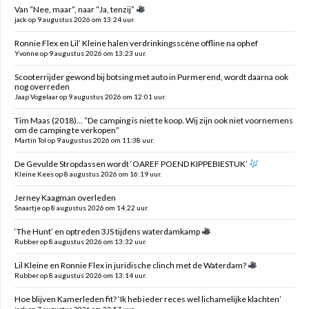
Van “Nee, maar”, naar “Ja, tenzij”
jack op 9 augustus 2026 om 13:24 uur.
Ronnie Flex en Lil’ Kleine halen verdrinkingsscène offline na ophef
Yvonne op 9 augustus 2026 om 13:23 uur.
Scooterrijder gewond bij botsing met auto in Purmerend, wordt daarna ook
nog overreden
Jaap Vogelaar op 9 augustus 2026 om 12:01 uur.
Tim Maas (2018)… “De camping is niet te koop. Wij zijn ook niet voornemens
om de camping te verkopen”
Martin Tol op 9 augustus 2026 om 11:38 uur.
De Gevulde Stropdassen wordt ‘OAREF POEND KIPPEBIESTUK’
Kleine Kees op 8 augustus 2026 om 16:19 uur.
Jerney Kaagman overleden
Snaartje op 8 augustus 2026 om 14:22 uur.
‘The Hunt’ en optreden 3JS tijdens waterdamkamp
Rubber op 8 augustus 2026 om 13:32 uur.
Lil Kleine en Ronnie Flex in juridische clinch met de Waterdam?
Rubber op 8 augustus 2026 om 13:14 uur.
Hoe blijven Kamerleden fit? ‘Ik heb ieder reces wel lichamelijke klachten’
jack op 7 augustus 2026 om 23:57 uur.