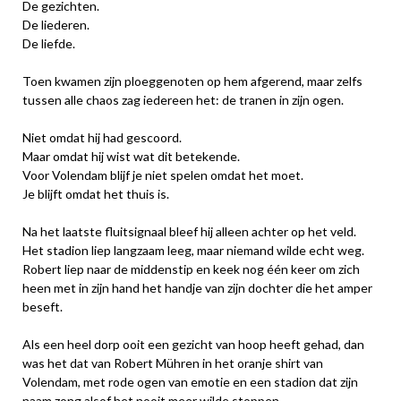
De gezichten.
De liederen.
De liefde.
Toen kwamen zijn ploeggenoten op hem afgerend, maar zelfs
tussen alle chaos zag iedereen het: de tranen in zijn ogen.
Niet omdat hij had gescoord.
Maar omdat hij wist wat dit betekende.
Voor Volendam blijf je niet spelen omdat het moet.
Je blijft omdat het thuis is.
Na het laatste fluitsignaal bleef hij alleen achter op het veld.
Het stadion liep langzaam leeg, maar niemand wilde echt weg.
Robert liep naar de middenstip en keek nog één keer om zich
heen met in zijn hand het handje van zijn dochter die het amper
beseft.
Als een heel dorp ooit een gezicht van hoop heeft gehad, dan
was het dat van Robert Mühren in het oranje shirt van
Volendam, met rode ogen van emotie en een stadion dat zijn
naam zong alsof het nooit meer wilde stoppen.