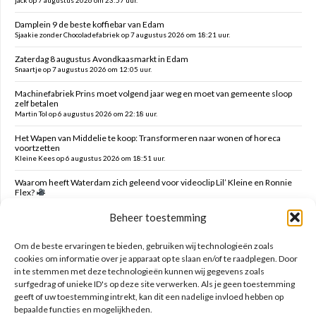
Damplein 9 de beste koffiebar van Edam
Sjaakie zonder Chocoladefabriek op 7 augustus 2026 om 18:21 uur.
Zaterdag 8 augustus Avondkaasmarkt in Edam
Snaartje op 7 augustus 2026 om 12:05 uur.
Machinefabriek Prins moet volgend jaar weg en moet van gemeente sloop
zelf betalen
Martin Tol op 6 augustus 2026 om 22:18 uur.
Het Wapen van Middelie te koop: Transformeren naar wonen of horeca
voortzetten
Kleine Kees op 6 augustus 2026 om 18:51 uur.
Waarom heeft Waterdam zich geleend voor videoclip Lil’ Kleine en Ronnie
Flex?
Snaartje op 6 augustus 2026 om 16:00 uur.
Beheer toestemming
Verzoek verwijderen campers Ambachtstraat Edam
MTE op 6 augustus 2026 om 05:47 uur.
Om de beste ervaringen te bieden, gebruiken wij technologieën zoals
cookies om informatie over je apparaat op te slaan en/of te raadplegen. Door
in te stemmen met deze technologieën kunnen wij gegevens zoals
Zoeken op deze site
surfgedrag of unieke ID's op deze site verwerken. Als je geen toestemming
geeft of uw toestemming intrekt, kan dit een nadelige invloed hebben op
bepaalde functies en mogelijkheden.