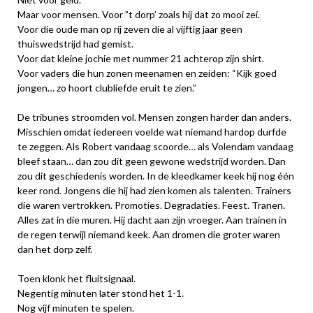
Maar voor mensen. Voor ”t dorp’ zoals hij dat zo mooi zei.
Voor die oude man op rij zeven die al vijftig jaar geen
thuiswedstrijd had gemist.
Voor dat kleine jochie met nummer 21 achterop zijn shirt.
Voor vaders die hun zonen meenamen en zeiden: “Kijk goed
jongen… zo hoort clubliefde eruit te zien.”
De tribunes stroomden vol. Mensen zongen harder dan anders.
Misschien omdat iedereen voelde wat niemand hardop durfde
te zeggen. Als Robert vandaag scoorde… als Volendam vandaag
bleef staan… dan zou dit geen gewone wedstrijd worden. Dan
zou dit geschiedenis worden. In de kleedkamer keek hij nog één
keer rond. Jongens die hij had zien komen als talenten. Trainers
die waren vertrokken. Promoties. Degradaties. Feest. Tranen.
Alles zat in die muren. Hij dacht aan zijn vroeger. Aan trainen in
de regen terwijl niemand keek. Aan dromen die groter waren
dan het dorp zelf.
Toen klonk het fluitsignaal.
Negentig minuten later stond het 1-1.
Nog vijf minuten te spelen.