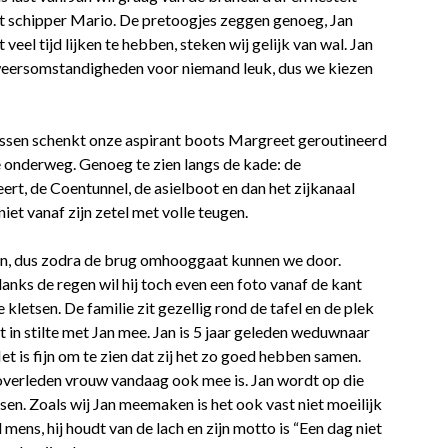
ast schipper Mario. De pretoogjes zeggen genoeg, Jan
veel tijd lijken te hebben, steken wij gelijk van wal. Jan
 weersomstandigheden voor niemand leuk, dus we kiezen
tussen schenkt onze aspirant boots Margreet geroutineerd
e onderweg. Genoeg te zien langs de kade: de
eert, de Coentunnel, de asielboot en dan het zijkanaal
iet vanaf zijn zetel met volle teugen.
pen, dus zodra de brug omhooggaat kunnen we door.
danks de regen wil hij toch even een foto vanaf de kant
 kletsen. De familie zit gezellig rond de tafel en de plek
 in stilte met Jan mee. Jan is 5 jaar geleden weduwnaar
 is fijn om te zien dat zij het zo goed hebben samen.
 overleden vrouw vandaag ook mee is. Jan wordt op die
n. Zoals wij Jan meemaken is het ook vast niet moeilijk
 mens, hij houdt van de lach en zijn motto is “Een dag niet