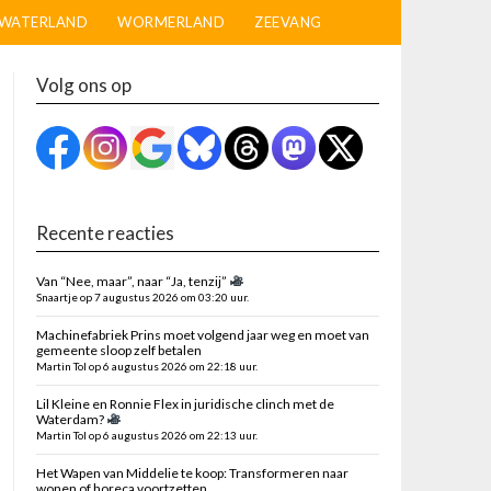
WATERLAND
WORMERLAND
ZEEVANG
Volg ons op
Recente reacties
Van “Nee, maar”, naar “Ja, tenzij”
Snaartje op 7 augustus 2026 om 03:20 uur.
Machinefabriek Prins moet volgend jaar weg en moet van
gemeente sloop zelf betalen
Martin Tol op 6 augustus 2026 om 22:18 uur.
Lil Kleine en Ronnie Flex in juridische clinch met de
Waterdam?
Martin Tol op 6 augustus 2026 om 22:13 uur.
Het Wapen van Middelie te koop: Transformeren naar
wonen of horeca voortzetten