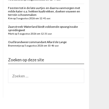
Feesten tot in de late uurtjes en daarna vanmorgen met
milde kater o.a. hekken kaaltrekken, doeken vouwen en
terrein schoonmaken
Kim op 5 augustus 2026 om 12:41 uur.
Zaanstreek-Waterland biedt voldoende opvang inzake
spreidingwet
Mark op 5 augustus 2026 om 12:31 uur.
Oud brandweercommandant Allard de Lange
Brammetje op 5 augustus 2026 om 10:46 uur.
Zoeken op deze site