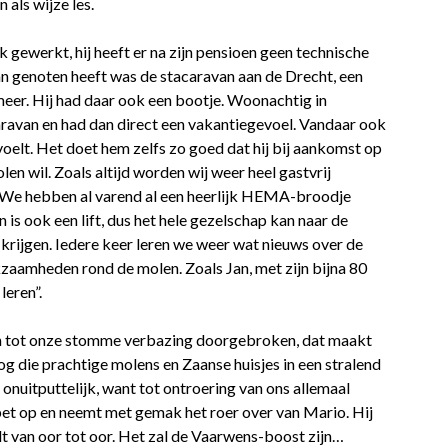
 als wijze les.
k gewerkt, hij heeft er na zijn pensioen geen technische
an genoten heeft was de stacaravan aan de Drecht, een
meer. Hij had daar ook een bootje. Woonachtig in
caravan en had dan direct een vakantiegevoel. Vandaar ook
voelt. Het doet hem zelfs zo goed dat hij bij aankomst op
en wil. Zoals altijd worden wij weer heel gastvrij
We hebben al varend al een heerlijk HEMA-broodje
 is ook een lift, dus het hele gezelschap kan naar de
krijgen. Iedere keer leren we weer wat nieuws over de
zaamheden rond de molen. Zoals Jan, met zijn bijna 80
leren”.
on tot onze stomme verbazing doorgebroken, dat maakt
g die prachtige molens en Zaanse huisjes in een stralend
 onuitputtelijk, want tot ontroering van ons allemaal
spet op en neemt met gemak het roer over van Mario. Hij
lt van oor tot oor. Het zal de Vaarwens-boost zijn…