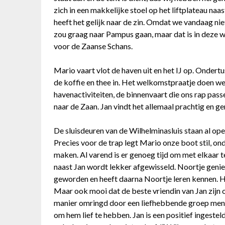
zich in een makkelijke stoel op het liftplateau na
heeft het gelijk naar de zin. Omdat we vandaag niet 
zou graag naar Pampus gaan, maar dat is in deze
voor de Zaanse Schans.
Mario vaart vlot de haven uit en het IJ op. Onder
de koffie en thee in. Het welkomstpraatje doen w
havenactiviteiten, de binnenvaart die ons rap pass
naar de Zaan. Jan vindt het allemaal prachtig en gen
De sluisdeuren van de Wilhelminasluis staan al o
Precies voor de trap legt Mario onze boot stil, on
maken. Al varend is er genoeg tijd om met elkaar te
naast Jan wordt lekker afgewisseld. Noortje geniet
geworden en heeft daarna Noortje leren kennen. Het
Maar ook mooi dat de beste vriendin van Jan zijn
manier omringd door een liefhebbende groep mense
om hem lief te hebben. Jan is een positief ingesteld