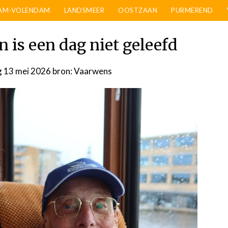
AM-VOLENDAM
LANDSMEER
OOSTZAAN
PURMEREND
n is een dag niet geleefd
 13 mei 2026
door
bron: Vaarwens
admin