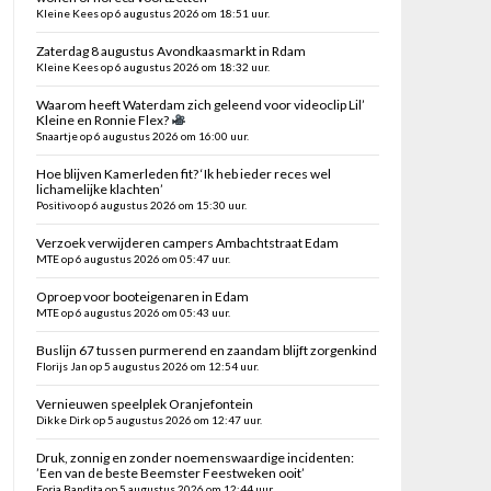
Kleine Kees op 6 augustus 2026 om 18:51 uur.
Zaterdag 8 augustus Avondkaasmarkt in Rdam
Kleine Kees op 6 augustus 2026 om 18:32 uur.
Waarom heeft Waterdam zich geleend voor videoclip Lil’
Kleine en Ronnie Flex?
Snaartje op 6 augustus 2026 om 16:00 uur.
Hoe blijven Kamerleden fit? ‘Ik heb ieder reces wel
lichamelijke klachten’
Positivo op 6 augustus 2026 om 15:30 uur.
Verzoek verwijderen campers Ambachtstraat Edam
MTE op 6 augustus 2026 om 05:47 uur.
Oproep voor booteigenaren in Edam
MTE op 6 augustus 2026 om 05:43 uur.
Buslijn 67 tussen purmerend en zaandam blijft zorgenkind
Florijs Jan op 5 augustus 2026 om 12:54 uur.
Vernieuwen speelplek Oranjefontein
Dikke Dirk op 5 augustus 2026 om 12:47 uur.
Druk, zonnig en zonder noemenswaardige incidenten:
’Een van de beste Beemster Feestweken ooit’
Foria Bandita op 5 augustus 2026 om 12:44 uur.