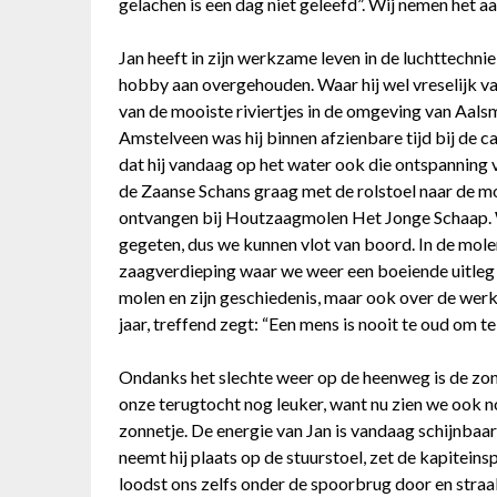
gelachen is een dag niet geleefd”. Wij nemen het aan
Jan heeft in zijn werkzame leven in de luchttechnie
hobby aan overgehouden. Waar hij wel vreselijk v
van de mooiste riviertjes in de omgeving van Aals
Amstelveen was hij binnen afzienbare tijd bij de 
dat hij vandaag op het water ook die ontspanning 
de Zaanse Schans graag met de rolstoel naar de mol
ontvangen bij Houtzaagmolen Het Jonge Schaap. 
gegeten, dus we kunnen vlot van boord. In de molen
zaagverdieping waar we weer een boeiende uitleg 
molen en zijn geschiedenis, maar ook over de werk
jaar, treffend zegt: “Een mens is nooit te oud om te 
Ondanks het slechte weer op de heenweg is de z
onze terugtocht nog leuker, want nu zien we ook no
zonnetje. De energie van Jan is vandaag schijnbaar
neemt hij plaats op de stuurstoel, zet de kapitein
loodst ons zelfs onder de spoorbrug door en straa