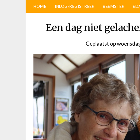
HOME
INLOG/REGISTREER
BEEMSTER
ED
Een dag niet gelache
Geplaatst op
woensdag