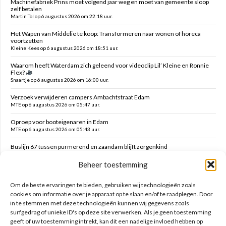
Machinefabriek Prins moet volgend jaar weg en moet van gemeente sloop
zelf betalen
Martin Tol op 6 augustus 2026 om 22:18 uur.
Het Wapen van Middelie te koop: Transformeren naar wonen of horeca
voortzetten
Kleine Kees op 6 augustus 2026 om 18:51 uur.
Waarom heeft Waterdam zich geleend voor videoclip Lil’ Kleine en Ronnie
Flex?
Snaartje op 6 augustus 2026 om 16:00 uur.
Verzoek verwijderen campers Ambachtstraat Edam
MTE op 6 augustus 2026 om 05:47 uur.
Oproep voor booteigenaren in Edam
MTE op 6 augustus 2026 om 05:43 uur.
Buslijn 67 tussen purmerend en zaandam blijft zorgenkind
Florijs Jan op 5 augustus 2026 om 12:54 uur.
Beheer toestemming
Vernieuwen speelplek Oranjefontein
Dikke Dirk op 5 augustus 2026 om 12:47 uur.
Om de beste ervaringen te bieden, gebruiken wij technologieën zoals
cookies om informatie over je apparaat op te slaan en/of te raadplegen. Door
in te stemmen met deze technologieën kunnen wij gegevens zoals
Zoeken op deze site
surfgedrag of unieke ID's op deze site verwerken. Als je geen toestemming
geeft of uw toestemming intrekt, kan dit een nadelige invloed hebben op