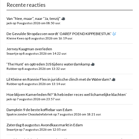
Recente reacties
Van “Nee, maar”, naar “Ja, tenzij”
jack op 9 augustus 2026 om 08:50 uur.
De Gevulde Stropdassen wordt ‘OAREF POEND KIPPEBIESTUK’
Kleine Kees op 8 augustus 2026 om 16:19 uur.
Jerney Kaagman overleden
Snaartje op 8 augustus 2026 om 14:22 uur.
‘The Hunt’ en optreden 3JS tijdens waterdamkamp
Rubber op 8 augustus 2026 om 13:32 uur.
Lil Kleine en Ronnie Flex in juridische clinch met de Waterdam?
Rubber op 8 augustus 2026 om 13:14 uur.
Hoe blijven Kamerleden fit? ‘Ik heb ieder reces wel lichamelijke klachten’
jack op 7 augustus 2026 om 23:57 uur.
Damplein 9 de beste koffiebar van Edam
Sjaakie zonder Chocoladefabriek op 7 augustus 2026 om 18:21 uur.
Zaterdag 8 augustus Avondkaasmarkt in Edam
Snaartje op 7 augustus 2026 om 12:05 uur.