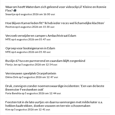
Waarom heeft Waterdam zich geleend voor videoclip Lil’ Kleine en Ronnie
Flex?
Snaartje op 6 augustus 2026 om 16:00 uur.
Hoe blijven Kamerleden fit? ‘Ik heb ieder reces wel lichamelijke klachten’
Positivo op 6 augustus 2026 om 15:30 uur.
Verzoek verwijderen campers Ambachtstraat Edam
MTE op 6 augustus 2026 om 05:47 uur.
Oproep voor booteigenaren in Edam
MTE op 6 augustus 2026 om 05:43 uur.
Buslijn 67 tussen purmerend en zaandam blijft zorgenkind
Florijs Jan op 5 augustus 2026 om 12:54 uur.
Vernieuwen speelplek Oranjefontein
Dikke Dirk op 5 augustus 2026 om 12:47 uur.
Druk, zonnig en zonder noemenswaardige incidenten: ’Een van de beste
Beemster Feestweken ooit’
Foria Bandita op 5 augustus 2026 om 12:44 uur.
Feesten tot in de late uurtjes en daarna vanmorgen met milde kater o.a.
hekken kaaltrekken, doeken vouwen en terrein schoonmaken
Kim op 5 augustus 2026 om 12:41 uur.