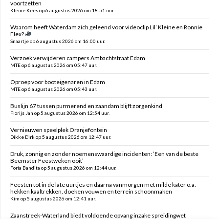
voortzetten
Kleine Kees op 6 augustus 2026 om 18:51 uur.
Waarom heeft Waterdam zich geleend voor videoclip Lil’ Kleine en Ronnie
Flex?
Snaartje op 6 augustus 2026 om 16:00 uur.
Verzoek verwijderen campers Ambachtstraat Edam
MTE op 6 augustus 2026 om 05:47 uur.
Oproep voor booteigenaren in Edam
MTE op 6 augustus 2026 om 05:43 uur.
Buslijn 67 tussen purmerend en zaandam blijft zorgenkind
Florijs Jan op 5 augustus 2026 om 12:54 uur.
Vernieuwen speelplek Oranjefontein
Dikke Dirk op 5 augustus 2026 om 12:47 uur.
Druk, zonnig en zonder noemenswaardige incidenten: ’Een van de beste
Beemster Feestweken ooit’
Foria Bandita op 5 augustus 2026 om 12:44 uur.
Feesten tot in de late uurtjes en daarna vanmorgen met milde kater o.a.
hekken kaaltrekken, doeken vouwen en terrein schoonmaken
Kim op 5 augustus 2026 om 12:41 uur.
Zaanstreek-Waterland biedt voldoende opvang inzake spreidingwet