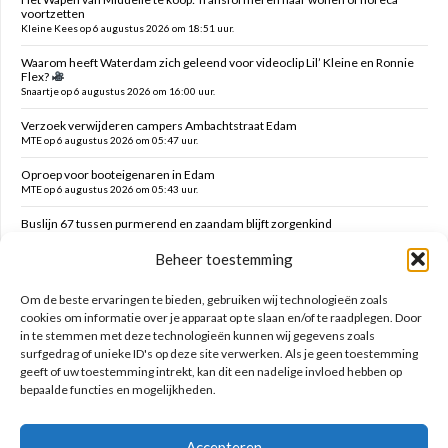
voortzetten
Kleine Kees op 6 augustus 2026 om 18:51 uur.
Waarom heeft Waterdam zich geleend voor videoclip Lil’ Kleine en Ronnie
Flex?
Snaartje op 6 augustus 2026 om 16:00 uur.
Verzoek verwijderen campers Ambachtstraat Edam
MTE op 6 augustus 2026 om 05:47 uur.
Oproep voor booteigenaren in Edam
MTE op 6 augustus 2026 om 05:43 uur.
Buslijn 67 tussen purmerend en zaandam blijft zorgenkind
Florijs Jan op 5 augustus 2026 om 12:54 uur.
Beheer toestemming
Vernieuwen speelplek Oranjefontein
Dikke Dirk op 5 augustus 2026 om 12:47 uur.
Om de beste ervaringen te bieden, gebruiken wij technologieën zoals
cookies om informatie over je apparaat op te slaan en/of te raadplegen. Door
in te stemmen met deze technologieën kunnen wij gegevens zoals
Zoeken op deze site
surfgedrag of unieke ID's op deze site verwerken. Als je geen toestemming
geeft of uw toestemming intrekt, kan dit een nadelige invloed hebben op
bepaalde functies en mogelijkheden.
Accepteren