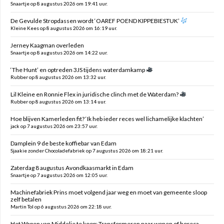
Snaartje op 8 augustus 2026 om 19:41 uur.
De Gevulde Stropdassen wordt ‘OAREF POEND KIPPEBIESTUK’
Kleine Kees op 8 augustus 2026 om 16:19 uur.
Jerney Kaagman overleden
Snaartje op 8 augustus 2026 om 14:22 uur.
‘The Hunt’ en optreden 3JS tijdens waterdamkamp
Rubber op 8 augustus 2026 om 13:32 uur.
Lil Kleine en Ronnie Flex in juridische clinch met de Waterdam?
Rubber op 8 augustus 2026 om 13:14 uur.
Hoe blijven Kamerleden fit? ‘Ik heb ieder reces wel lichamelijke klachten’
jack op 7 augustus 2026 om 23:57 uur.
Damplein 9 de beste koffiebar van Edam
Sjaakie zonder Chocoladefabriek op 7 augustus 2026 om 18:21 uur.
Zaterdag 8 augustus Avondkaasmarkt in Edam
Snaartje op 7 augustus 2026 om 12:05 uur.
Machinefabriek Prins moet volgend jaar weg en moet van gemeente sloop
zelf betalen
Martin Tol op 6 augustus 2026 om 22:18 uur.
Het Wapen van Middelie te koop: Transformeren naar wonen of horeca