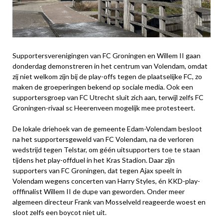
Supportersverenigingen van FC Groningen en Willem II gaan
donderdag demonstreren in het centrum van Volendam, omdat
zij niet welkom zijn bij de play-offs tegen de plaatselijke FC, zo
maken de groeperingen bekend op sociale media. Ook een
supportersgroep van FC Utrecht sluit zich aan, terwijl zelfs FC
Groningen-rivaal sc Heerenveen mogelijk mee protesteert.
De lokale driehoek van de gemeente Edam-Volendam besloot
na het supportersgeweld van FC Volendam, na de verloren
wedstrijd tegen Telstar, om géén uitsupporters toe te staan
tijdens het play-offduel in het Kras Stadion. Daar zijn
supporters van FC Groningen, dat tegen Ajax speelt in
Volendam wegens concerten van Harry Styles, én KKD-play-
offfinalist Willem II de dupe van geworden. Onder meer
algemeen directeur Frank van Mosselveld reageerde woest en
sloot zelfs een boycot niet uit.