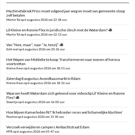
Machinefabriek Prins moet volgend jaar weg en moet van gemeente sloop
zelf betalen
Martin Tol op 6 augustus 2026 om 22:18 uur.
Lil Kleine en Ronnie Flex in juridische clinch met de Waterdam?
Martin Tol op 6 augustus 2026 om 22:13 uur.
Van “Nee, maar”, naar “Ja, tenzij”
Echt wel op 6 augustus 2026 om 20:36 uur.
Het Wapen van Middelie te koop: Transformeren naar wonen of horeca
voortzetten
Kleine Kees op 6 augustus 2026 om 18:51 uur.
Zaterdag 8 augustus Avondkaasmarkt in Rdam
Kleine Kees op 6 augustus 2026 om 18:32 uur.
Waarom heeft Waterdam zich geleend voor videoclip Lil’ Kleine en Ronnie
Flex?
Snaartje op 6 augustus 2026 om 16:00 uur.
Hoe blijven Kamerleden fit? ‘Ik heb ieder reces wel lichamelijke klachten’
Positivo op 6 augustus 2026 om 15:30 uur.
Verzoek verwijderen campers Ambachtstraat Edam
MTE op 6 augustus 2026 om 05:47 uur.