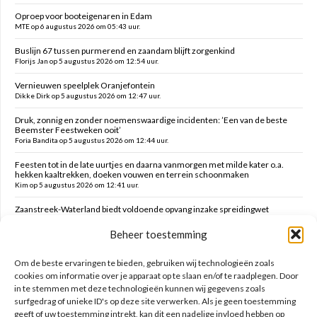
Oproep voor booteigenaren in Edam
MTE op 6 augustus 2026 om 05:43 uur.
Buslijn 67 tussen purmerend en zaandam blijft zorgenkind
Florijs Jan op 5 augustus 2026 om 12:54 uur.
Vernieuwen speelplek Oranjefontein
Dikke Dirk op 5 augustus 2026 om 12:47 uur.
Druk, zonnig en zonder noemenswaardige incidenten: ’Een van de beste
Beemster Feestweken ooit’
Foria Bandita op 5 augustus 2026 om 12:44 uur.
Feesten tot in de late uurtjes en daarna vanmorgen met milde kater o.a.
hekken kaaltrekken, doeken vouwen en terrein schoonmaken
Kim op 5 augustus 2026 om 12:41 uur.
Zaanstreek-Waterland biedt voldoende opvang inzake spreidingwet
Mark op 5 augustus 2026 om 12:31 uur.
Beheer toestemming
Oud brandweercommandant Allard de Lange
Brammetje op 5 augustus 2026 om 10:46 uur.
Om de beste ervaringen te bieden, gebruiken wij technologieën zoals
cookies om informatie over je apparaat op te slaan en/of te raadplegen. Door
in te stemmen met deze technologieën kunnen wij gegevens zoals
Zoeken op deze site
surfgedrag of unieke ID's op deze site verwerken. Als je geen toestemming
geeft of uw toestemming intrekt, kan dit een nadelige invloed hebben op